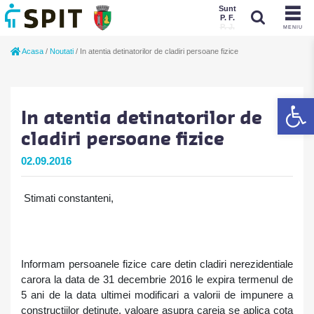
Sunt
P. F.
P. J.
MENIU
Sunt
Acasa
/
Noutati
/
In atentia detinatorilor de cladiri persoane fizice
P. J.
P. F.
De
In atentia detinatorilor de
cladiri persoane fizice
02.09.2016
Stimati constanteni,
Informam persoanele fizice care detin cladiri nerezidentiale
carora la data de 31 decembrie 2016 le expira termenul de
5 ani de la data ultimei modificari a valorii de impunere a
constructiilor detinute, valoare asupra careia se aplica cota