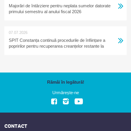
Majorări de întârziere pentru neplata sumelor datorate
primului semestru al anului fiscal 2026
07.07.2026
SPIT Constanța continuă procedurile de înființare a
popririlor pentru recuperarea creanțelor restante la
bugetul local
Rămâi în legătură!
Urmărește-ne
CONTACT