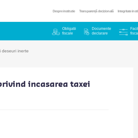
Despre institutie
Transparență decizională
Integritate inst
Obligatii
Documente
Facil
fiscale
declarare
fisca
i deseuri inerte
privind incasarea taxei