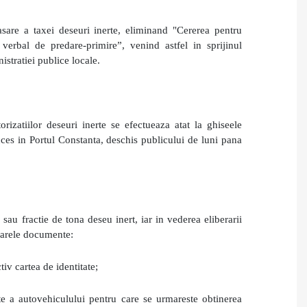
are a taxei deseuri inerte, eliminand "Cererea pentru
 verbal de predare-primire”, venind astfel in sprijinul
istratiei publice locale.
rizatiilor deseuri inerte se efectueaza atat la ghiseele
acces in Portul Constanta, deschis publicului de luni pana
sau fractie de tona deseu inert, iar
i
n vederea eliberarii
toarele documente:
tiv cartea de identitate;
tate a autovehiculului pentru care se urmareste obtinerea