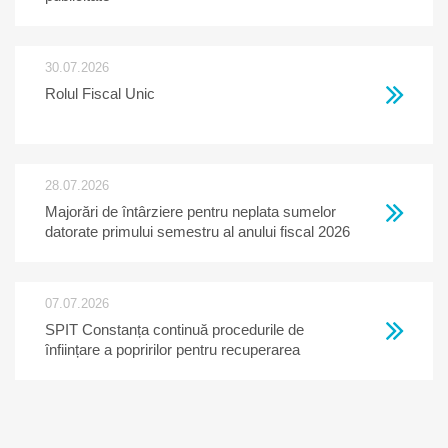
30.07.2026
Rolul Fiscal Unic
28.07.2026
Majorări de întârziere pentru neplata sumelor
datorate primului semestru al anului fiscal 2026
07.07.2026
SPIT Constanța continuă procedurile de
înființare a popririlor pentru recuperarea
creanțelor restante la bugetul local