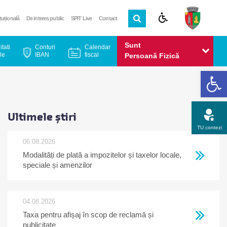
ituțională
De interes public
SPIT Live
Contact
Sunt
itati
Conturi
Calendar
le
IBAN
fiscal
Persoană Fizică
De
Sunt
Persoană Juridică
Ultimele știri
TU contezi
06.08.2026
Modalități de plată a impozitelor și taxelor locale,
Apel gratuit
Newsletter
Program
Opinia ta
speciale și amenzilor
04.08.2026
Taxa pentru afișaj în scop de reclamă și
publicitate