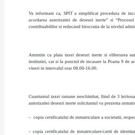
Va informam ca, SPIT a simplificat procedura de incas
acordarea autorizatiei de deseuri inerte" si “Procesul
contribuabililor si reducand birocratia de la nivelul admin
Amintim ca plata taxei deseuri inerte si eliberarea auto
institutiei, cat si la punctul de incasare la Poarta 9 de 
vineri in intervalul orar 08.00-16.00.
Cuantumul taxei ramane neschimbat, fiind de 3 lei/tona 
autorizatiei deseuri inerte solicitantul va prezenta urma
– copia certificatului de inmatriculare a societatii, respec
– copia certificatului de inmatriculare/cartii de identi