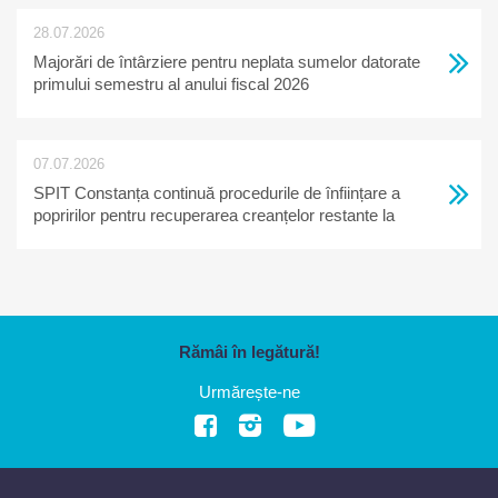
28.07.2026
Majorări de întârziere pentru neplata sumelor datorate
primului semestru al anului fiscal 2026
07.07.2026
SPIT Constanța continuă procedurile de înființare a
popririlor pentru recuperarea creanțelor restante la
bugetul local
Rămâi în legătură!
Urmărește-ne