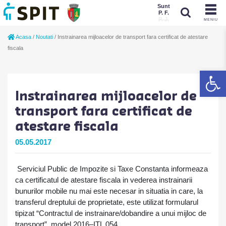
Sunt
P. F.
P. J.
MENIU
Sunt
Acasa
/
Noutati
/
Instrainarea mijloacelor de transport fara certificat de atestare
P. J.
P. F.
fiscala
De
Instrainarea mijloacelor de
transport fara certificat de
atestare fiscala
05.05.2017
Serviciul Public de Impozite si Taxe Constanta informeaza
ca certificatul de atestare fiscala in vederea instrainarii
bunurilor mobile nu mai este necesar in situatia in care, la
transferul dreptului de proprietate, este utilizat formularul
tipizat
“C
ontractul de instrainare/dobandire a unui mijloc de
transport”, m
odel 2016–ITL 054.