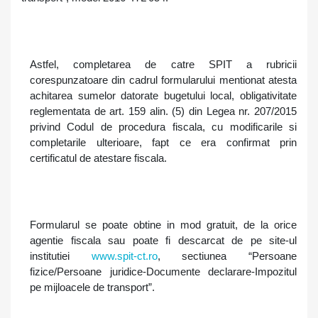
Astfel, completarea de catre SPIT a rubricii
corespunzatoare din cadrul formularului mentionat atesta
achitarea sumelor datorate bugetului local, obligativitate
reglementata de
art. 159 alin. (5) din Legea nr. 207/2015
privind Codul de procedura fiscala, cu modificarile si
completarile ulterioare, fapt ce era confirmat prin
certificatul de atestare fiscala.
Formularul
se poate obtine
in mod gratuit, de la orice
agentie fiscala sau poate fi descarcat de pe site-ul
institutiei
www.spit-ct.ro
, sectiunea
“
Persoane
fizice/Persoane juridice-Documente declarare-Impozitul
pe mijloacele de transport”.