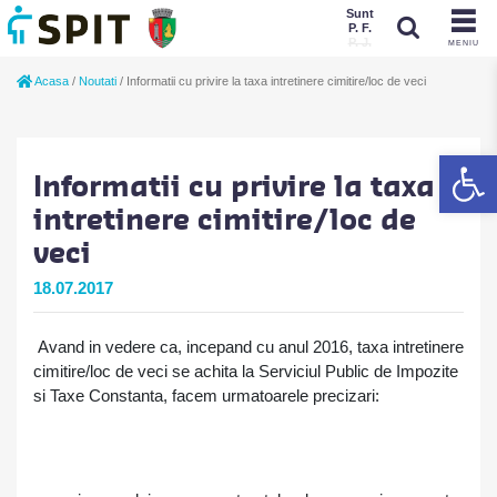
Sunt
P. F.
P. J.
MENIU
Sunt
Acasa
/
Noutati
/
Informatii cu privire la taxa intretinere cimitire/loc de veci
P. J.
P. F.
De
Informatii cu privire la taxa
intretinere cimitire/loc de
veci
18.07.2017
Avand in vedere ca
, incepand cu anul 2016, taxa intretinere
cimitire/loc de veci se achita la
Serviciul Public de Impozite
si Taxe Constanta, facem urmatoarele precizari
: