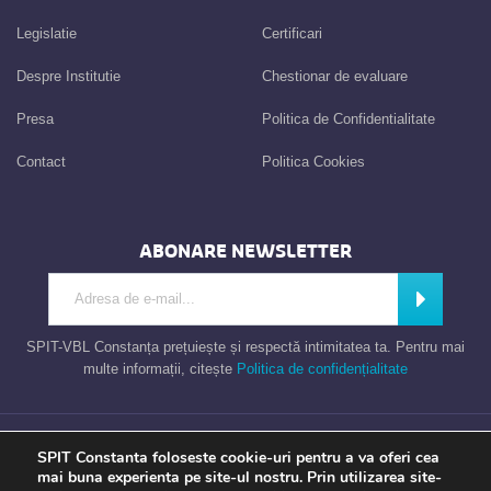
Legislatie
Certificari
Despre Institutie
Chestionar de evaluare
Presa
Politica de Confidentialitate
Contact
Politica Cookies
ABONARE NEWSLETTER
Introdu adresa de e-mail
Abonează
SPIT-VBL Constanța prețuiește și respectă intimitatea ta. Pentru mai
multe informații, citește
Politica de confidențialitate
Consiliul Local al Municipiului Constanta – Serviciul Public de Impozite si
SPIT Constanta foloseste cookie-uri pentru a va oferi cea
Taxe Constanta
mai buna experienta pe site-ul nostru. Prin utilizarea site-