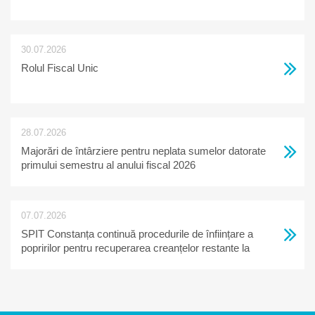
30.07.2026
Rolul Fiscal Unic
28.07.2026
Majorări de întârziere pentru neplata sumelor datorate
primului semestru al anului fiscal 2026
07.07.2026
SPIT Constanța continuă procedurile de înființare a
popririlor pentru recuperarea creanțelor restante la
bugetul local