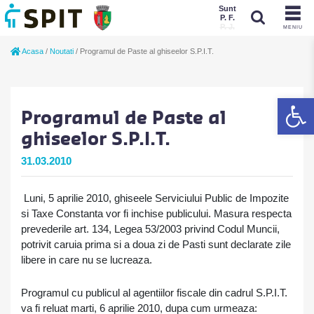
Sunt
P. F.
P. J.
MENIU
Sunt
Acasa
/
Noutati
/
Programul de Paste al ghiseelor S.P.I.T.
P. J.
P. F.
De
Programul de Paste al
ghiseelor S.P.I.T.
31.03.2010
Luni, 5 aprilie 2010, ghiseele Serviciului Public de Impozite
si Taxe Constanta vor fi inchise publicului. Masura respecta
prevederile art. 134, Legea 53/2003 privind Codul Muncii,
potrivit caruia prima si a doua zi de Pasti sunt declarate zile
libere in care nu se lucreaza.
Programul cu publicul al agentiilor fiscale din cadrul S.P.I.T.
va fi reluat marti, 6 aprilie 2010, dupa cum urmeaza: