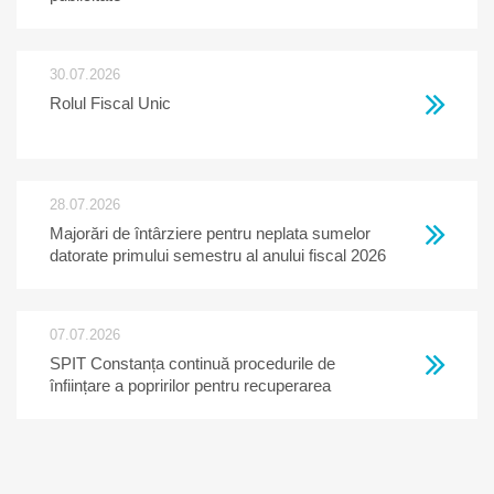
30.07.2026
Rolul Fiscal Unic
28.07.2026
Majorări de întârziere pentru neplata sumelor
datorate primului semestru al anului fiscal 2026
07.07.2026
SPIT Constanța continuă procedurile de
înființare a popririlor pentru recuperarea
creanțelor restante la bugetul local