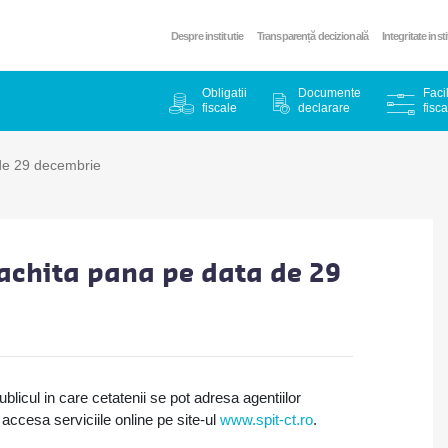
Despre institutie
Transparență decizională
Integritate inst
Obligatii
Documente
Facil
fiscale
declarare
fisca
 de 29 decembrie
t achita pana pe data de 29
blicul in care cetatenii se pot adresa agentiilor
accesa serviciile online pe site-ul
www.spit-ct.ro
.