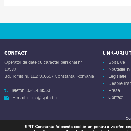
CONTACT
LINK-URI UT
Operator de date cu caracter personal nr.
Spit Live
10930
Noutatile i
Bd. Tomis nr. 112; 900657 Constanta, Romania
Legislatie
Despre Insti
Telefon:
0241488550
Presa
Contact
E-mail:
office@spit-ct.ro
Con
SPIT Constanta foloseste cookie-uri pentru a va oferi cea 