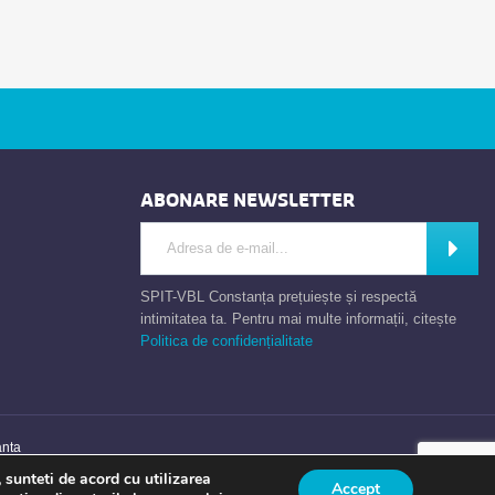
ABONARE NEWSLETTER
Introdu adresa de e-mail
Abone
SPIT-VBL Constanța prețuiește și respectă
intimitatea ta. Pentru mai multe informații, citește
Politica de confidențialitate
anta
 sunteti de acord cu utilizarea
Accept