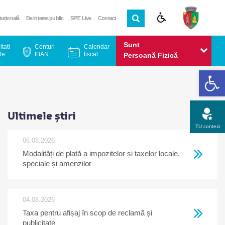
ituțională
De interes public
SPIT Live
Contact
Sunt
itati
Conturi
Calendar
le
IBAN
fiscal
Persoană Fizică
De
Sunt
Persoană Juridică
Ultimele știri
TU contezi
06.08.2026
Modalități de plată a impozitelor și taxelor locale,
Apel gratuit
Newsletter
Program
Opinia ta
speciale și amenzilor
04.08.2026
Taxa pentru afișaj în scop de reclamă și
publicitate