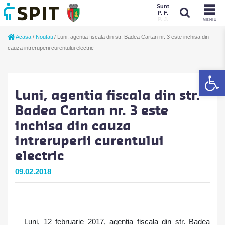
Sunt
P. F.
P. J.
MENIU
Sunt
Acasa
/
Noutati
/
Luni, agentia fiscala din str. Badea Cartan nr. 3 este inchisa din
P. J.
P. F.
cauza intreruperii curentului electric
De
Luni, agentia fiscala din str.
Badea Cartan nr. 3 este
inchisa din cauza
intreruperii curentului
electric
09.02.2018
Luni, 12 februarie 2017, agentia fiscala din str. Badea