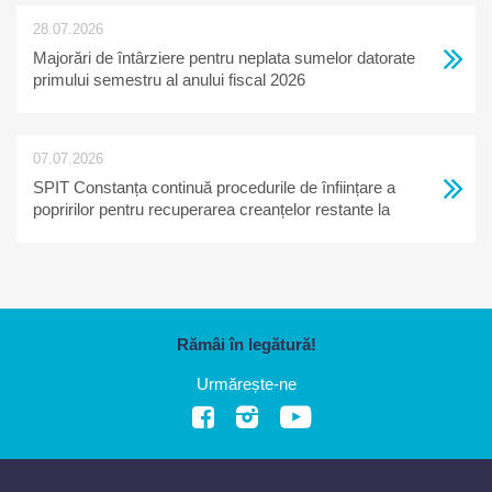
28.07.2026
Majorări de întârziere pentru neplata sumelor datorate
primului semestru al anului fiscal 2026
07.07.2026
SPIT Constanța continuă procedurile de înființare a
popririlor pentru recuperarea creanțelor restante la
bugetul local
Rămâi în legătură!
Urmărește-ne