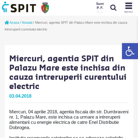
Sunt
P. F.
P. J.
MENIU
Sunt
Acasa
/
Noutati
/
Miercuri, agentia SPIT din Palazu Mare este inchisa din cauza
P. J.
P. F.
intreruperii curentului electric
De
Miercuri, agentia SPIT din
Palazu Mare este inchisa din
cauza intreruperii curentului
electric
03.04.2018
Miercuri, 04 aprilie 2018, agentia fiscala din str. Dumbraveni
nr. 1, Palazu Mare, este inchisa ca urmare a intreruperii
alimentarii cu energie electrica de catre Enel Distributie
Dobrogea.
Institutia recomanda cetatenilor sa se adreseze celorlalte