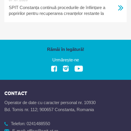
SPIT Constanța continuă procedurile de înființare a
popririlor pentru recuperarea creanțelor restante la
bugetul local
Rămâi în legătură!
Urmărește-ne
CONTACT
Operator de date cu caracter personal nr. 10930
Bd. Tomis nr. 112; 900657 Constanta, Romania
Telefon:
0241488550
E-mail:
office@spit-ct.ro