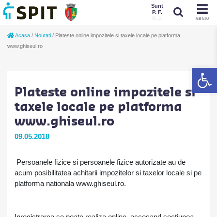
Sunt
P. F.
P. J.
MENIU
Sunt
Acasa
/
Noutati
/
Plateste online impozitele si taxele locale pe platforma
P. J.
P. F.
www.ghiseul.ro
De
Plateste online impozitele si
taxele locale pe platforma
www.ghiseul.ro
09.05.2018
Persoanele fizice si persoanele fizice autorizate au de
acum posibilitatea achitarii impozitelor si taxelor locale si pe
platforma nationala www.ghiseul.ro.
Inregistrarea se poate realiza online, accesand sectiunea