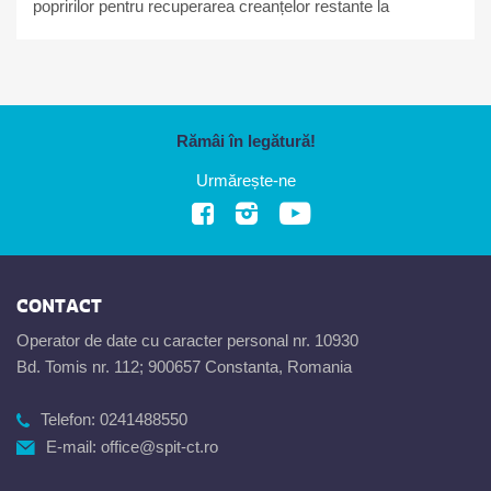
popririlor pentru recuperarea creanțelor restante la
bugetul local
Rămâi în legătură!
Urmărește-ne
CONTACT
Operator de date cu caracter personal nr. 10930
Bd. Tomis nr. 112; 900657 Constanta, Romania
Telefon:
0241488550
E-mail:
office@spit-ct.ro