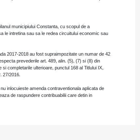
avilanul municipiului Constanta, cu scopul de a
sa le intretina sau sa le redea circuitului economic sau
oada 2017-2018 au fost supraimpozitate un numar de 42
especta prevederile art. 489, alin. (5), (7) si (8) din
si completarile ulterioare, punctul 168 al Titlului IX,
r. 27/2016.
 nu inlocuieste amenda contraventionala aplicata de
ereaza de raspundere contribuabilii care detin in