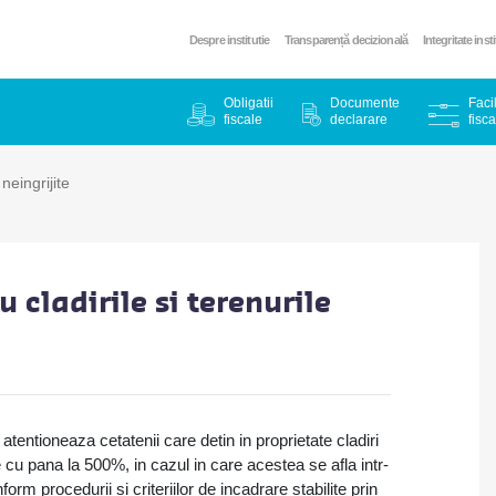
Despre institutie
Transparență decizională
Integritate inst
Obligatii
Documente
Facil
fiscale
declarare
fisca
neingrijite
cladirile si terenurile
tentioneaza cetatenii care detin in proprietate cladiri
te cu pana la 500%, in cazul in care acestea se afla intr-
rm procedurii si criteriilor de incadrare stabilite prin