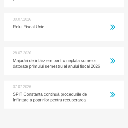
30.07.2026
Rolul Fiscal Unic
28.07.2026
Majorări de întârziere pentru neplata sumelor
datorate primului semestru al anului fiscal 2026
07.07.2026
SPIT Constanța continuă procedurile de
înființare a popririlor pentru recuperarea
creanțelor restante la bugetul local