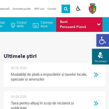
ituțională
De interes public
SPIT Live
Contact
Sunt
itati
Conturi
Calendar
le
IBAN
fiscal
Persoană Fizică
De
Sunt
Persoană Juridică
Ultimele știri
TU contezi
06.08.2026
Modalități de plată a impozitelor și taxelor locale,
Apel gratuit
Newsletter
Program
Opinia ta
speciale și amenzilor
04.08.2026
Taxa pentru afișaj în scop de reclamă și
publicitate