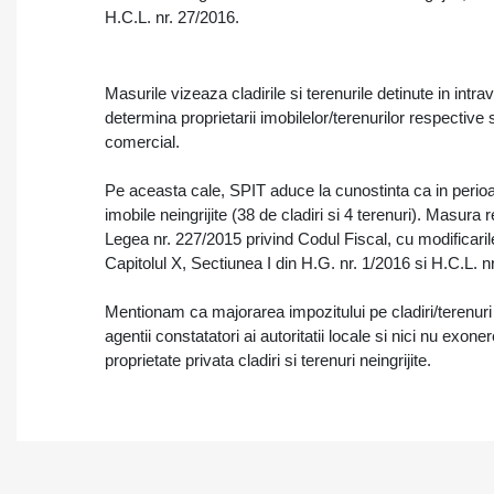
H.C.L. nr. 27/2016.
Masurile vizeaza cladirile si terenurile detinute in intr
determina proprietarii imobilelor/terenurilor respective 
comercial.
Pe aceasta cale, SPIT aduce la cunostinta ca in peri
imobile neingrijite (38 de cladiri si 4 terenuri). Masura r
Legea nr. 227/2015 privind Codul Fiscal, cu modificarile 
Capitolul X, Sectiunea I din H.G. nr. 1/2016 si H.C.L. n
Mentionam ca majorarea impozitului pe cladiri/terenuri
agentii constatatori ai autoritatii locale si nici nu exon
proprietate privata cladiri si terenuri neingrijite.