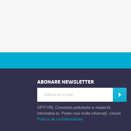
ABONARE NEWSLETTER
Introdu adresa de e-mail
Abone
SPIT-VBL Constanța prețuiește și respectă
intimitatea ta. Pentru mai multe informații, citește
Politica de confidențialitate