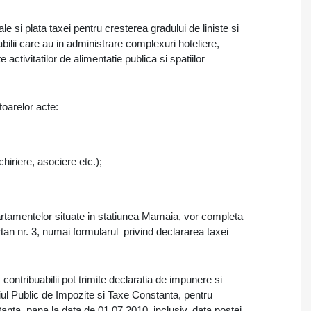
le si plata taxei pentru cresterea gradului de liniste si
abilii care au in administrare complexuri hoteliere,
ctivitatilor de alimentatie publica si spatiilor
oarelor acte:
hiriere, asociere etc.);
 apartamentelor situate in statiunea Mamaia, vor completa
rtan nr. 3, numai formularul privind declararea taxei
ontribuabilii pot trimite declaratia de impunere si
ul Public de Impozite si Taxe Constanta, pentru
anta, pana la data de 01.07.2010, inclusiv, data postei.