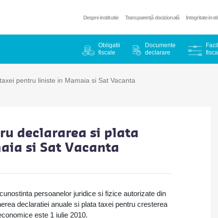
Despre institutie
Transparență decizională
Integritate inst
Obligatii
Documente
Facil
fiscale
declarare
fisca
 taxei pentru liniste in Mamaia si Sat Vacanta
tru declararea si plata
maia si Sat Vacanta
cunostinta persoanelor juridice si fizice autorizate din
ea declaratiei anuale si plata taxei pentru cresterea
r economice este 1 iulie 2010.