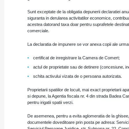
Sunt exceptate de la obligatia depunerii declaratiei anua
siguranta in derularea activitatilor economice, contribu
acestea datorand taxa doar pentru suprafetele destinate a
comerciale.
La declaratia de impunere se vor anexa copii ale urmat
certificat de inregistrare la Camera de Comert;
actul de proprietate sau de detinere (concesiune, inc
schita activului vizata de o persoana autorizata.
Proprietarii spatiilor de locuit, mai exact proprietarii
si depune, la Agentia fiscala nr. 4 din strada Badea Ca
pentru irigatii spatii verzi.
De asemenea, pentru a evita aglomeratia de la ghisee, c
documentele doveditoare prin posta pe adresa: Servici
Serviciul Persoane Juridice, str. Sulmona nr. 22, Const