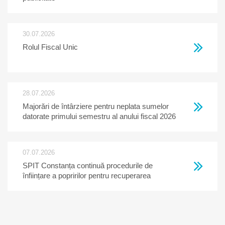
30.07.2026
Rolul Fiscal Unic
28.07.2026
Majorări de întârziere pentru neplata sumelor
datorate primului semestru al anului fiscal 2026
07.07.2026
SPIT Constanța continuă procedurile de
înființare a popririlor pentru recuperarea
creanțelor restante la bugetul local