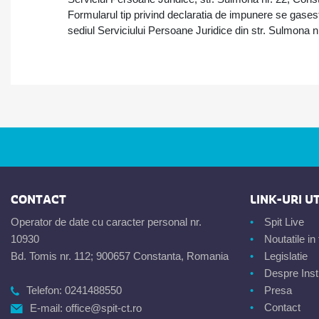
Formularul tip privind declaratia de impunere se gaseste 
sediul Serviciului Persoane Juridice din str. Sulmona nr
CONTACT
LINK-URI UT
Operator de date cu caracter personal nr.
Spit Live
10930
Noutatile i
Bd. Tomis nr. 112; 900657 Constanta, Romania
Legislatie
Despre Insti
Telefon:
0241488550
Presa
Contact
E-mail:
office@spit-ct.ro