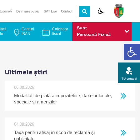
ituțională
De interes public
SPIT Live
Contact
Sunt
itati
Conturi
Calendar
le
IBAN
fiscal
Persoană Fizică
De
Sunt
Persoană Juridică
Ultimele știri
TU contezi
06.08.2026
Modalități de plată a impozitelor și taxelor locale,
Apel gratuit
Newsletter
Program
Opinia ta
speciale și amenzilor
04.08.2026
Taxa pentru afișaj în scop de reclamă și
publicitate