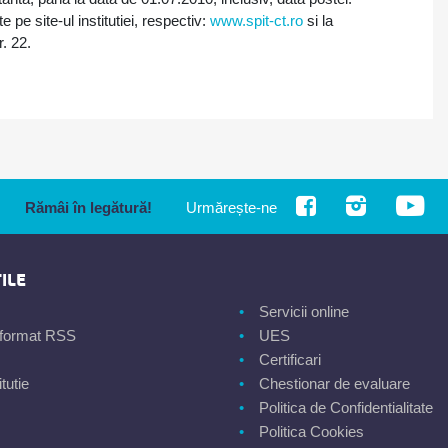
pe site-ul institutiei, respectiv:
www.spit-ct.ro
si la
. 22.
Rămâi în legătură!
Urmărește-ne
ILE
Servicii online
n format RSS
UES
Certificari
tutie
Chestionar de evaluare
Politica de Confidentialitate
Politica Cookies