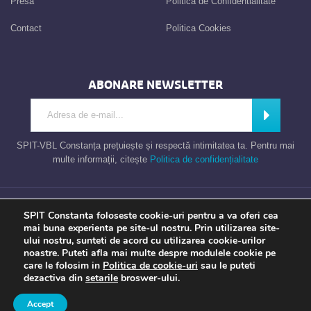
Presa
Politica de Confidentialitate
Contact
Politica Cookies
ABONARE NEWSLETTER
Introdu adresa de e-mail
Abonează
SPIT-VBL Constanța prețuiește și respectă intimitatea ta. Pentru mai
multe informații, citește
Politica de confidențialitate
Consiliul Local al Municipiului Constanta – Serviciul Public de Impozite si
SPIT Constanta foloseste cookie-uri pentru a va oferi cea
Taxe Constanta
mai buna experienta pe site-ul nostru. Prin utilizarea site-
ului nostru, sunteti de acord cu utilizarea cookie-urilor
noastre. Puteti afla mai multe despre modulele cookie pe
care le folosim in
Politica de cookie-uri
sau le puteti
Apel gratuit
Newsletter
Program
Opinia ta
dezactiva din
setarile
broswer-ului.
TU contezi
Accept
a piece of
evonomix's
DNA