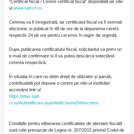
“Certificat fiscal / Cerere certificat fiscal” disponibilă pe site-
ul
www.spit-ct.ro
.
Cererea va fi înregistrată, iar certificatul fiscal va fi semnat
electronic și publicat în 48 de ore de la depunerea cererii,
respectiv 24 de ore pentru cel emis în regim de urgență.
Dupa publicarea certificatului fiscal, solicitantul va primi un
e-mail de confirmare si îl va putea descărca selectând
cererea respectivă.
În situația în care nu dețin drept de utilizator și parolă,
contribuabilii pot depune o cerere pe site-ul instituției
accesând link-ul
https://etax.spit-
ct.ro/Autentificare.aspx#tabCerereDeInscriere
.
Condițiile pentru eliberarea certificatelor de atestare fiscală
sunt cele prevazute de Legea nr. 207/2015 privind Codul de