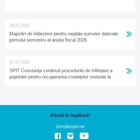
28.07.2026
Majorări de întârziere pentru neplata sumelor datorate
primului semestru al anului fiscal 2026
07.07.2026
SPIT Constanța continuă procedurile de înființare a
popririlor pentru recuperarea creanțelor restante la
bugetul local
Rămâi în legătură!
Urmărește-ne