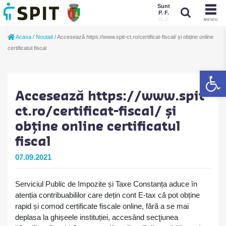
Sunt
P. F.
P. J.
MENIU
Sunt
Acasa
/
Noutati
/
Accesează https://www.spit-ct.ro/certificat-fiscal/ și obține online
P. J.
P. F.
certificatul fiscal
De
Accesează https://www.spit-
ct.ro/certificat-fiscal/ și
obține online certificatul
fiscal
07.09.2021
Serviciul Public de Impozite și Taxe Constanța aduce în
atenția contribuabililor care dețin cont E-tax că pot obține
rapid și comod certificate fiscale online, fără a se mai
deplasa la ghișeele instituției, accesând secţiunea