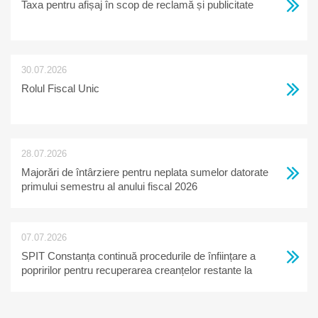
Taxa pentru afișaj în scop de reclamă și publicitate
30.07.2026
Rolul Fiscal Unic
28.07.2026
Majorări de întârziere pentru neplata sumelor datorate
primului semestru al anului fiscal 2026
07.07.2026
SPIT Constanța continuă procedurile de înființare a
popririlor pentru recuperarea creanțelor restante la
bugetul local