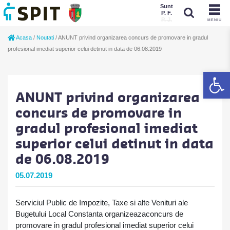
Sunt
P. F.
P. J.
MENIU
Sunt
Acasa
/
Noutati
/
ANUNT privind organizarea concurs de promovare in gradul
P. J.
P. F.
profesional imediat superior celui detinut in data de 06.08.2019
De
ANUNT privind organizarea
concurs de promovare in
gradul profesional imediat
superior celui detinut in data
de 06.08.2019
05.07.2019
Serviciul Public de Impozite, Taxe si alte Venituri ale
Bugetului Local Constanta organizeazaconcurs de
promovare in gradul profesional imediat superior celui