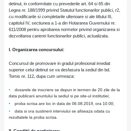
detinut, in conformitate cu prevederile art. 64 si 65 din
Legea nr. 188/1999 privind Statutul functionarilor publici, r2,
cu modificarile si completarile ulterioare si ale titlului III,
capitolul IV, sectiunea a 1-a din Hotararea Guvernului nr.
611/2008 pentru aprobarea normelor privind organizarea si
dezvoltarea carierei functionarilor publici, actualizata.
I. Organizarea concursului
:
Concursul de promovare in gradul profesional imediat
superior celui detinut se va desfasura la sediul din bd.
Tomis nr. 112, dupa cum urmeaza:
dosarele de inscriere se depun in termen de 20 zile de la
data publicarii anuntului la sediul si pe site-ul institutiei;
proba scrisa are loc in data de 06.08.2019, ora 10.00;
data si ora sustinerii interviului se afiseaza odata cu
rezultatele la proba scrisa.
II. Conditii de participare: