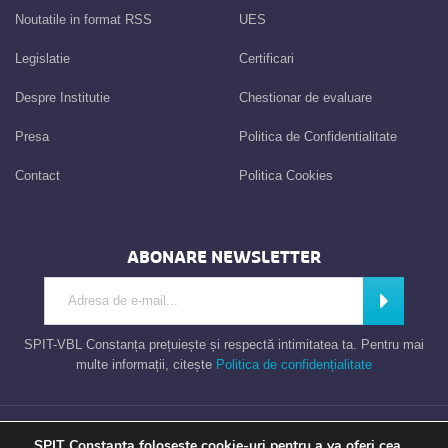
Noutatile in format RSS
UES
Legislatie
Certificari
Despre Institutie
Chestionar de evaluare
Presa
Politica de Confidentialitate
Contact
Politica Cookies
ABONARE NEWSLETTER
Introdu adresa de e-mail
Abonează
SPIT-VBL Constanța prețuiește și respectă intimitatea ta. Pentru mai
multe informații, citește
Politica de confidențialitate
Consiliul Local al Municipiului Constanta – Serviciul Public de Impozite si
SPIT Constanta foloseste cookie-uri pentru a va oferi cea