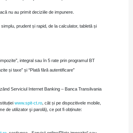
 dacă nu au primit deciziile de impunere.
 simplu, prudent și rapid, de la calculator, tabletă și
 impozite”, integral sau în 5 rate prin programul BT
zite și taxe” și “Plată fără autentificare”
tilizând Serviciul Internet Banking – Banca Transilvania
stituției
www.spit-ct.ro
, cât și pe dispozitivele mobile,
 de utilizator şi parolă), ce pot fi obținute:
t.ro
, secţiunea „Servicii online/Plata impozite“ sau