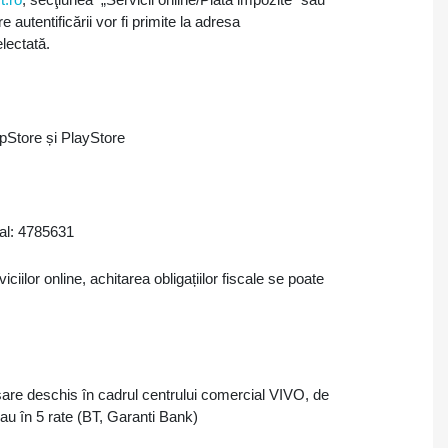
 autentificării vor fi primite la adresa
electată.
ppStore și PlayStore
cal: 4785631
ciilor online, achitarea obligațiilor fiscale se poate
asare deschis în cadrul centrului comercial VIVO, de
sau în 5 rate (BT, Garanti Bank)