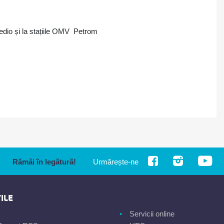
edio și la stațiile OMV Petrom
Rămâi în legătură!
Urmărește-ne
ILE
Servicii online