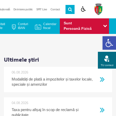
ituțională
De interes public
SPIT Live
Contact
Sunt
itati
Conturi
Calendar
le
IBAN
fiscal
Persoană Fizică
De
Sunt
Persoană Juridică
Ultimele știri
TU contezi
06.08.2026
Modalități de plată a impozitelor și taxelor locale,
Apel gratuit
Newsletter
Program
Opinia ta
speciale și amenzilor
04.08.2026
Taxa pentru afișaj în scop de reclamă și
publicitate