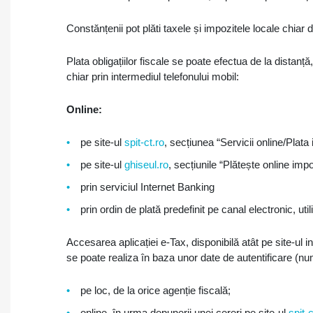
Constănțenii pot plăti taxele și impozitele locale chiar
Plata obligațiilor fiscale se poate efectua de la distanță,
chiar prin intermediul telefonului mobil:
Online:
pe site-ul
spit-ct.ro
, secțiunea “Servicii online/Plata
pe site-ul
ghiseul.ro
, secțiunile “Plătește online impo
prin serviciul Internet Banking
prin ordin de plată predefinit pe canal electronic, u
Accesarea aplicației e-Tax, disponibilă atât pe site-ul in
se poate realiza în baza unor date de autentificare (nume
pe loc, de la orice agenție fiscală;
online, în urma depunerii unei cereri pe site-ul
spit-c