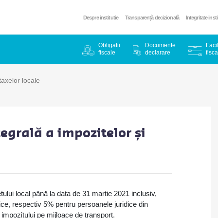
Despre institutie
Transparență decizională
Integritate inst
Obligatii
Documente
Facil
fiscale
declarare
fisca
 taxelor locale
tegrală a impozitelor și
tului local până la data de 31 martie 2021 inclusiv,
ice, respectiv 5% pentru persoanele juridice din
i impozitului pe mijloace de transport.