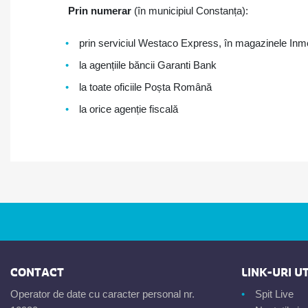
Prin numerar
(în municipiul Constanța):
prin serviciul Westaco Express, în magazinele Inm
la agențiile băncii Garanti Bank
la toate oficiile Poșta Română
la orice agenție fiscală
CONTACT
LINK-URI UT
Operator de date cu caracter personal nr.
Spit Live