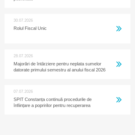
30.07.2026
Rolul Fiscal Unic
28.07.2026
Majorări de întârziere pentru neplata sumelor
datorate primului semestru al anului fiscal 2026
07.07.2026
SPIT Constanța continuă procedurile de
înființare a popririlor pentru recuperarea
creanțelor restante la bugetul local