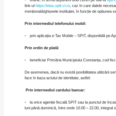
link-ul
https://etax.spit-ct.ro
, caz în care datele necesare
menționată/ghișeele instituției, în funcție de opțiunea s
Prin intermediul telefonului mobil:
prin aplicația e-Tax Mobile – SPIT, disponibilă pe A
Prin ordin de plată:
beneficiar Primăria Municipiului Constanța, cod fis
De asemenea, dacă nu există posibilitatea utilizării servi
face în baza actului de identitate, astfel:
Prin intermediul cardului bancar:
la orice agenție fiscală SPIT sau la punctul de înc
luni până duminică, între orele 10.00 – 22.00, integral 