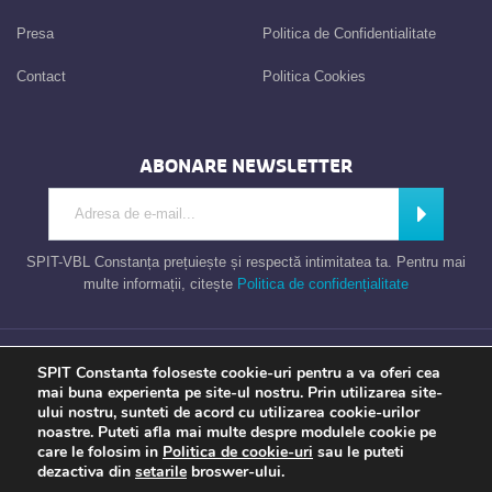
Presa
Politica de Confidentialitate
Contact
Politica Cookies
ABONARE NEWSLETTER
Introdu adresa de e-mail
Abonează
SPIT-VBL Constanța prețuiește și respectă intimitatea ta. Pentru mai
multe informații, citește
Politica de confidențialitate
Consiliul Local al Municipiului Constanta – Serviciul Public de Impozite si
SPIT Constanta foloseste cookie-uri pentru a va oferi cea
Taxe Constanta
mai buna experienta pe site-ul nostru. Prin utilizarea site-
ului nostru, sunteti de acord cu utilizarea cookie-urilor
noastre. Puteti afla mai multe despre modulele cookie pe
care le folosim in
Politica de cookie-uri
sau le puteti
Apel gratuit
Newsletter
Program
Opinia ta
dezactiva din
setarile
broswer-ului.
TU contezi