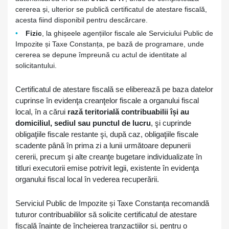
cererea și, ulterior se publică certificatul de atestare fiscală,
acesta fiind disponibil pentru descărcare.
Fizic
, la ghișeele agențiilor fiscale ale Serviciului Public de
Impozite și Taxe Constanța, pe bază de programare, unde
cererea se depune împreună cu actul de identitate al
solicitantului.
Certificatul de atestare fiscală se eliberează pe baza datelor
cuprinse în evidenţa creanţelor fiscale a organului fiscal
local, în a cărui
rază teritorială contribuabilii își au
domiciliul, sediul sau punctul de lucru
, şi cuprinde
obligaţiile fiscale restante şi, după caz, obligaţiile fiscale
scadente până în prima zi a lunii următoare depunerii
cererii, precum şi alte creanţe bugetare individualizate în
titluri executorii emise potrivit legii, existente în evidenţa
organului fiscal local în vederea recuperării.
Serviciul Public de Impozite și Taxe Constanța recomandă
tuturor contribuabililor să solicite certificatul de atestare
fiscală înainte de încheierea tranzacțiilor și, pentru o