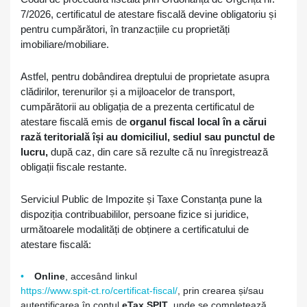
7/2026, certificatul de atestare fiscală devine obligatoriu și
pentru cumpărători, în tranzacțiile cu proprietăți
imobiliare/mobiliare.
Astfel, pentru dobândirea dreptului de proprietate asupra
clădirilor, terenurilor și a mijloacelor de transport,
cumpărătorii au obligația de a prezenta certificatul de
atestare fiscală emis de
organul fiscal local în a cărui
rază teritorială își au domiciliul, sediul sau punctul de
lucru,
după caz, din care să rezulte că nu înregistrează
obligații fiscale restante.
Serviciul Public de Impozite și Taxe Constanța pune la
dispoziția contribuabililor, persoane fizice si juridice,
următoarele modalități de obținere a certificatului de
atestare fiscală:
Online
, accesând linkul
https://www.spit-ct.ro/certificat-fiscal/
, prin crearea și/sau
autentificarea în contul
eTax SPIT
, unde se completează