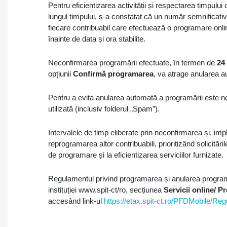
Pentru eficientizarea activității și respectarea timpului 
lungul timpului, s-a constatat că un număr semnificati
fiecare contribuabil care efectuează o programare onl
înainte de data și ora stabilite.
Neconfirmarea programării efectuate, în termen de
24
opțiunii
Confirmă programarea
, va atrage anularea a
Pentru a evita anularea automată a programării este ne
utilizată (inclusiv folderul „Spam”).
Intervalele de timp eliberate prin neconfirmarea și, imp
reprogramarea altor contribuabili, prioritizând solicităr
de programare și la eficientizarea serviciilor furnizate.
Regulamentul privind programarea și anularea programăr
instituției www.spit-ct/ro, secțiunea
Servicii online/ P
accesând link-ul
https://etax.spit-ct.ro/PFDMobile/Re