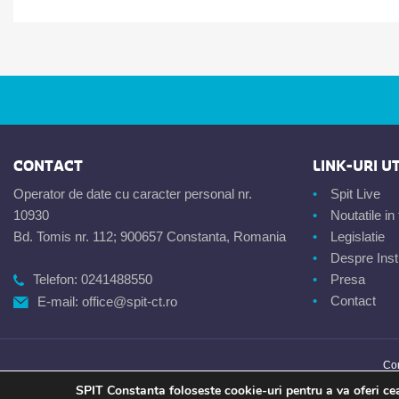
CONTACT
LINK-URI UT
Operator de date cu caracter personal nr.
Spit Live
10930
Noutatile i
Bd. Tomis nr. 112; 900657 Constanta, Romania
Legislatie
Despre Insti
Telefon:
0241488550
Presa
Contact
E-mail:
office@spit-ct.ro
Con
SPIT Constanta foloseste cookie-uri pentru a va oferi cea 