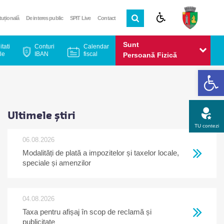
ituțională
De interes public
SPIT Live
Contact
Sunt
itati
Conturi
Calendar
le
IBAN
fiscal
Persoană Fizică
De
Sunt
Persoană Juridică
Ultimele știri
TU contezi
06.08.2026
Modalități de plată a impozitelor și taxelor locale,
Apel gratuit
Newsletter
Program
Opinia ta
speciale și amenzilor
04.08.2026
Taxa pentru afișaj în scop de reclamă și
publicitate