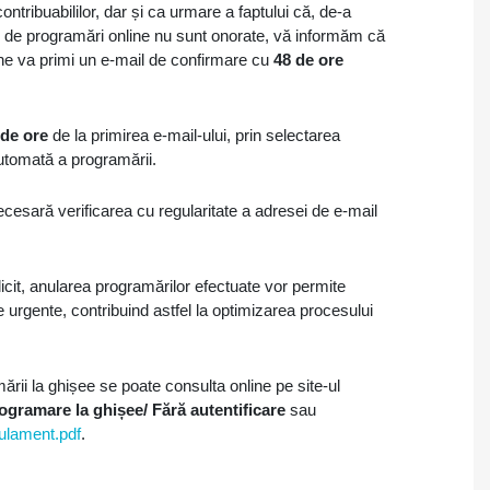
contribuabililor, dar și ca urmare a faptului că, de-a
v de programări online nu sunt onorate, vă informăm că
ine va primi un e-mail de confirmare cu
48 de ore
 de ore
de la primirea e-mail-ului, prin selectarea
utomată a programării.
cesară verificarea cu regularitate a adresei de e-mail
licit, anularea programărilor efectuate vor permite
ile urgente, contribuind astfel la optimizarea procesului
ii la ghișee se poate consulta online pe site-ul
rogramare la ghișee/ Fără autentificare
sau
gulament.pdf
.