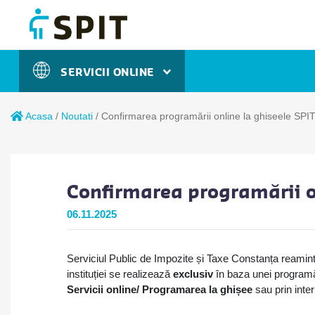
SERVICII ONLINE
Acasa
/
Noutati
/
Confirmarea programării online la ghiseele SPI
Confirmarea programării on
06.11.2025
Serviciul Public de Impozite și Taxe Constanța reaminte
instituției se realizează
exclusiv
în baza unei programăr
Servicii online/ Programarea la ghișee
sau prin inter