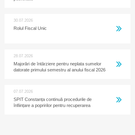
30.07.2026
Rolul Fiscal Unic
28.07.2026
Majorări de întârziere pentru neplata sumelor
datorate primului semestru al anului fiscal 2026
07.07.2026
SPIT Constanța continuă procedurile de
înființare a popririlor pentru recuperarea
creanțelor restante la bugetul local