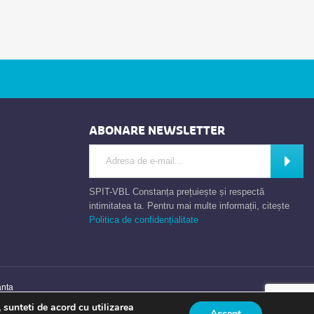
ABONARE NEWSLETTER
Introdu adresa de e-mail
Abone
SPIT-VBL Constanța prețuiește și respectă
intimitatea ta. Pentru mai multe informații, citește
Politica de confidențialitate
anta
 sunteti de acord cu utilizarea
Accept