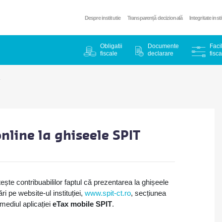
Despre institutie
Transparență decizională
Integritate inst
Obligatii
Documente
Facil
fiscale
declarare
fisca
T
line la ghiseele SPIT
ște contribuabililor faptul că prezentarea la ghișeele
i pe website-ul instituției,
www.spit-ct.ro
, secțiunea
mediul aplicației
eTax mobile SPIT
.