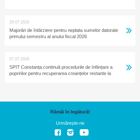
28.07.2026
Majorări de întârziere pentru neplata sumelor datorate
primului semestru al anului fiscal 2026
07.07.2026
SPIT Constanța continuă procedurile de înființare a
popririlor pentru recuperarea creanțelor restante la
bugetul local
Rămâi în legătură!
Urmărește-ne