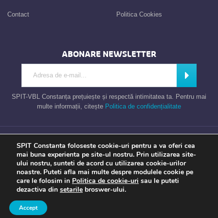
Contact
Politica Cookies
ABONARE NEWSLETTER
Introdu adresa de e-mail
Abonează
SPIT-VBL Constanța prețuiește și respectă intimitatea ta. Pentru mai
multe informații, citește
Politica de confidențialitate
Consiliul Local al Municipiului Constanta – Serviciul Public de Impozite si
SPIT Constanta foloseste cookie-uri pentru a va oferi cea
Taxe Constanta
mai buna experienta pe site-ul nostru. Prin utilizarea site-
ului nostru, sunteti de acord cu utilizarea cookie-urilor
noastre. Puteti afla mai multe despre modulele cookie pe
care le folosim in
Politica de cookie-uri
sau le puteti
Apel gratuit
Newsletter
Program
Opinia ta
dezactiva din
setarile
broswer-ului.
TU contezi
Accept
a piece of
evonomix's
DNA