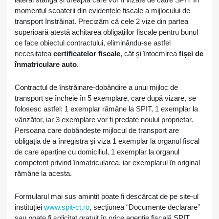
momentul scoaterii din evidențele fiscale a mijlocului de
transport înstrăinat. Precizăm că cele 2 vize din partea
superioară atestă achitarea obligațiilor fiscale pentru bunul
ce face obiectul contractului, eliminându-se astfel
necesitatea
certificatelor fiscale
, cât și întocmirea
fișei de
înmatriculare auto
.
Contractul de înstrăinare-dobândire a unui mijloc de
transport se încheie în 5 exemplare, care după vizare, se
folosesc astfel: 1 exemplar rămâne la SPIT, 1 exemplar la
vânzător, iar 3 exemplare vor fi predate noului proprietar.
Persoana care dobândește mijlocul de transport are
obligația de a înregistra și viza 1 exemplar la organul fiscal
de care aparține cu domiciliul, 1 exemplar la organul
competent privind înmatricularea, iar exemplarul în original
rămâne la acesta.
Formularul mai sus amintit poate fi descărcat de pe site-ul
instituției
www.spit-ct.ro
, secțiunea “Documente declarare”
sau poate fi solicitat gratuit în orice agenție fiscală SPIT.