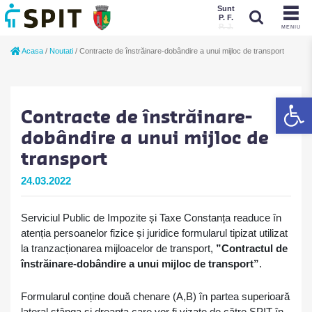
Sunt
P. F.
P. J.
MENIU
Sunt
Acasa
/
Noutati
/
Contracte de înstrăinare-dobândire a unui mijloc de transport
P. J.
P. F.
De
Contracte de înstrăinare-
dobândire a unui mijloc de
transport
24.03.2022
Serviciul Public de Impozite și Taxe Constanța readuce în
atenția persoanelor fizice și juridice formularul tipizat utilizat
la tranzacționarea mijloacelor de transport,
”
Contractul de
înstrăinare-dobândire a unui mijloc de transport”
.
Formularul conține două chenare (A,B) în partea superioară
lateral stânga și dreapta care vor fi vizate de către SPIT în