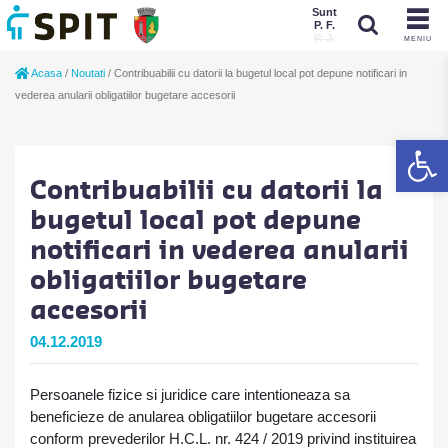
Sunt
P. F.
P. J.
MENIU
Sunt
Acasa
/
Noutati
/
Contribuabilii cu datorii la bugetul local pot depune notificari in
P. J.
P. F.
vederea anularii obligatiilor bugetare accesorii
De
Contribuabilii cu datorii la
bugetul local pot depune
notificari in vederea anularii
obligatiilor bugetare
accesorii
04.12.2019
Persoanele fizice si juridice care intentioneaza sa
beneficieze de anularea obligatiilor bugetare accesorii
conform prevederilor H.C.L. nr. 424 / 2019 privind instituirea