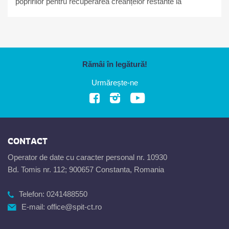
popririlor pentru recuperarea creanțelor restante la
bugetul local
Rămâi în legătură!
Urmărește-ne
CONTACT
Operator de date cu caracter personal nr. 10930
Bd. Tomis nr. 112; 900657 Constanta, Romania
Telefon:
0241488550
E-mail:
office@spit-ct.ro