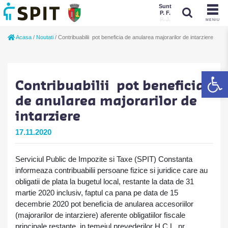
Sunt
P. F.
P. J.
MENIU
Sunt
Acasa
/
Noutati
/
Contribuabilii pot beneficia de anularea majorarilor de intarziere
P. J.
P. F.
De
Contribuabilii pot beneficia
de anularea majorarilor de
intarziere
17.11.2020
Serviciul Public de Impozite si Taxe (SPIT) Constanta
informeaza contribuabilii persoane fizice si juridice care au
obligatii de plata la bugetul local, restante la data de 31
martie 2020 inclusiv, faptul ca pana pe data de 15
decembrie 2020 pot beneficia de anularea accesoriilor
(majorarilor de intarziere) aferente obligatiilor fiscale
principale restante, in temeiul prevederilor H.C.L. nr.