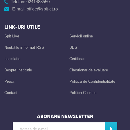
Telefon:
0241488550
E-mail:
office@spit-ct.ro
LINK-URI UTILE
Spit Live
Servicii online
Noutatile in format RSS
UES
Legislatie
Certificari
Despre Institutie
Chestionar de evaluare
Presa
Politica de Confidentialitate
Contact
Politica Cookies
ABONARE NEWSLETTER
Introdu adresa de e-mail
Abonează