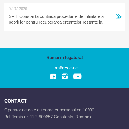
07.07.2026
SPIT Constanța continuă procedurile de înființare a
popririlor pentru recuperarea creanțelor restante la
bugetul local
Rămâi în legătură!
Urmărește-ne
CONTACT
Operator de date cu caracter personal nr. 10930
Bd. Tomis nr. 112; 900657 Constanta, Romania