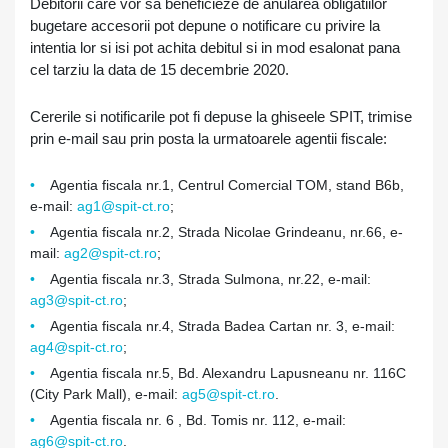
Debitorii care vor sa beneficieze de anularea obligatiilor
bugetare accesorii pot depune o notificare cu privire la
intentia lor si isi pot achita debitul si in mod esalonat pana
cel tarziu la data de 15 decembrie 2020.
Cererile si notificarile pot fi depuse la ghiseele SPIT, trimise
prin e-mail sau prin posta la urmatoarele agentii fiscale:
Agentia fiscala nr.1, Centrul Comercial TOM, stand B6b,
e-mail:
ag1@spit-ct.ro
;
Agentia fiscala nr.2, Strada Nicolae Grindeanu, nr.66, e-
mail:
ag2@spit-ct.ro
;
Agentia fiscala nr.3, Strada Sulmona, nr.22, e-mail:
ag3@spit-ct.ro
;
Agentia fiscala nr.4, Strada Badea Cartan nr. 3, e-mail:
ag4@spit-ct.ro
;
Agentia fiscala nr.5, Bd. Alexandru Lapusneanu nr. 116C
(City Park Mall), e-mail:
ag5@spit-ct.ro
.
Agentia fiscala nr. 6 , Bd. Tomis nr. 112, e-mail:
ag6@spit-ct.ro
.