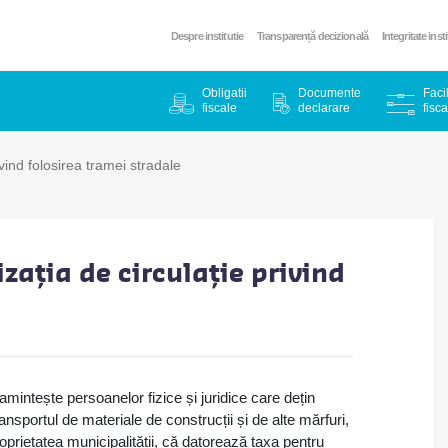
Despre institutie
Transparență decizională
Integritate inst
Obligatii
Documente
Facil
fiscale
declarare
fisca
vind folosirea tramei stradale
zația de circulație privind
mintește persoanelor fizice și juridice care dețin
ansportul de materiale de construcții și de alte mărfuri,
roprietatea municipalității, că datorează taxa pentru