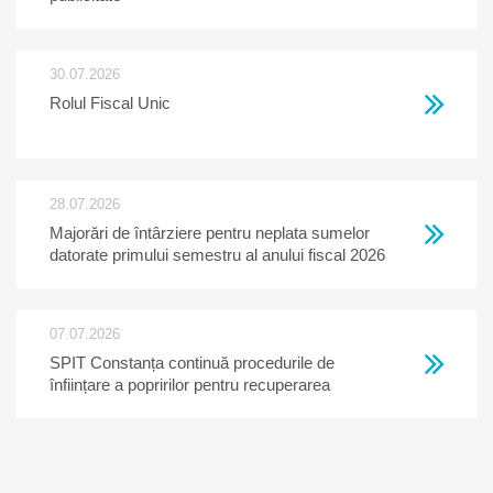
30.07.2026
Rolul Fiscal Unic
28.07.2026
Majorări de întârziere pentru neplata sumelor
datorate primului semestru al anului fiscal 2026
07.07.2026
SPIT Constanța continuă procedurile de
înființare a popririlor pentru recuperarea
creanțelor restante la bugetul local