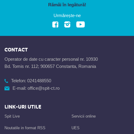
Rămâi în legătură!
Urmărește-ne
CONTACT
Operator de date cu caracter personal nr. 10930
Bd. Tomis nr. 112; 900657 Constanta, Romania
Telefon:
0241488550
E-mail:
office@spit-ct.ro
LINK-URI UTILE
Spit Live
Servicii online
Noutatile in format RSS
UES