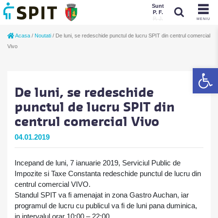
Sunt
P. F.
P. J.
MENIU
Sunt
Acasa
/
Noutati
/
De luni, se redeschide punctul de lucru SPIT din centrul comercial
P. J.
P. F.
Vivo
De
De luni, se redeschide
punctul de lucru SPIT din
centrul comercial Vivo
04.01.2019
Incepand de luni, 7 ianuarie 2019, Serviciul Public de
Impozite si Taxe Constanta redeschide punctul de lucru din
centrul comercial VIVO.
Standul SPIT va fi amenajat in zona Gastro Auchan, iar
programul de lucru cu publicul va fi de luni pana duminica,
in intervalul orar 10:00 – 22:00.