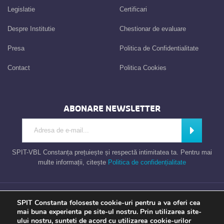
Legislatie
Certificari
Despre Institutie
Chestionar de evaluare
Presa
Politica de Confidentialitate
Contact
Politica Cookies
ABONARE NEWSLETTER
Introdu adresa de e-mail
Abonează
SPIT-VBL Constanța prețuiește și respectă intimitatea ta. Pentru mai
multe informații, citește
Politica de confidențialitate
Consiliul Local al Municipiului Constanta – Serviciul Public de Impozite si
SPIT Constanta foloseste cookie-uri pentru a va oferi cea
Taxe Constanta
mai buna experienta pe site-ul nostru. Prin utilizarea site-
ului nostru, sunteti de acord cu utilizarea cookie-urilor