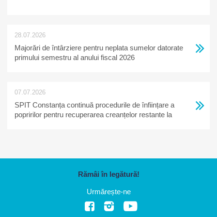
28.07.2026
Majorări de întârziere pentru neplata sumelor datorate
primului semestru al anului fiscal 2026
07.07.2026
SPIT Constanța continuă procedurile de înființare a
popririlor pentru recuperarea creanțelor restante la
bugetul local
Rămâi în legătură!
Urmărește-ne