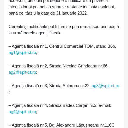
accesorii, debitorii pot depune o notificare cu privire la
intenția lor și pot achita sumele restante inclusiv eșalonat,
până cel târziu la data de 31 ianuarie 2022.
Cererile și notificările pot fi trimise prin e-mail sau prin poștă
la următoarele agenții fiscale:
– Agenția fiscală nr.1, Centrul Comercial TOM, stand B6b,
ag1@spit-ct.ro
;
– Agenția fiscală nr.2, Strada Nicolae Grindeanu nr.66,
ag2@spit-ct.ro
;
– Agenția fiscală nr.3, Strada Sulmona nr.22,
ag3@spit-ct.ro
;
– Agenția fiscală nr.4, Strada Badea Cârțan nr.3, e-mail:
ag4@spit-ct.ro
;
– Agenția fiscală nr.5, Bd. Alexandru Lăpușneanu nr.116C