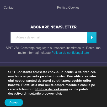
Contact
Politica Cookies
ABONARE NEWSLETTER
Introdu adresa de e-mail
Abonează
SPIT-VBL Constanța prețuiește și respectă intimitatea ta. Pentru mai
multe informații, citește
Politica de confidențialitate
Consiliul Local al Municipiului Constanta – Serviciul Public de Impozite si
SPIT Constanta foloseste cookie-uri pentru a va oferi cea
Taxe Constanta
mai buna experienta pe site-ul nostru. Prin utilizarea site-
ului nostru, sunteti de acord cu utilizarea cookie-urilor
noastre. Puteti afla mai multe despre modulele cookie pe
care le folosim in
Politica de cookie-uri
sau le puteti
Apel gratuit
Newsletter
Program
Opinia ta
dezactiva din
setarile
broswer-ului.
TU contezi
Accept
a piece of
evonomix's
DNA