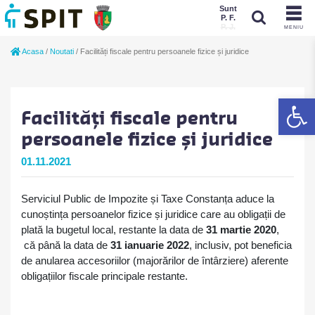
Sunt
P. F.
P. J.
MENIU
Sunt
Acasa
/
Noutati
/
Facilități fiscale pentru persoanele fizice și juridice
P. J.
P. F.
De
Facilități fiscale pentru
persoanele fizice și juridice
01.11.2021
Serviciul Public de Impozite și Taxe Constanța aduce la
cunoștința persoanelor fizice și juridice care au obligații de
plată la bugetul local, restante la data de
31 martie 2020
,
că până la data de
31 ianuarie 2022
, inclusiv, pot beneficia
de anularea accesoriilor (majorărilor de întârziere) aferente
obligațiilor fiscale principale restante.