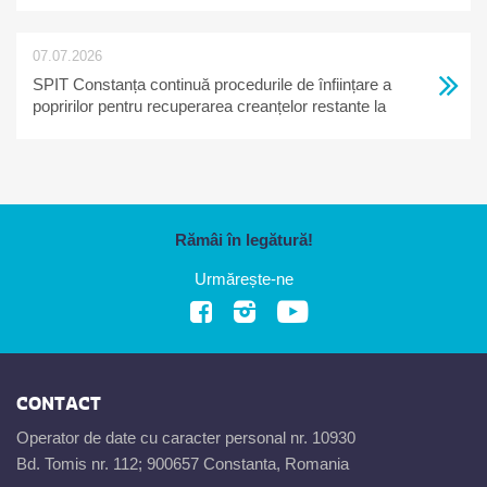
07.07.2026
SPIT Constanța continuă procedurile de înființare a
popririlor pentru recuperarea creanțelor restante la
bugetul local
Rămâi în legătură!
Urmărește-ne
CONTACT
Operator de date cu caracter personal nr. 10930
Bd. Tomis nr. 112; 900657 Constanta, Romania