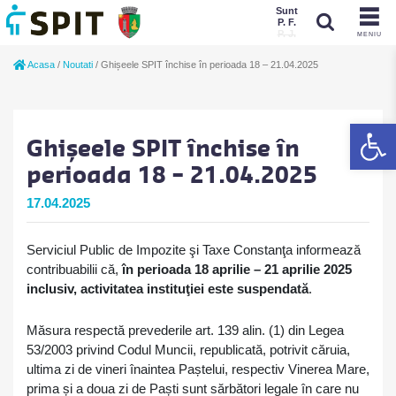
Sunt
P. F.
P. J.
MENIU
Sunt
Acasa
/
Noutati
/
Ghișeele SPIT închise în perioada 18 – 21.04.2025
P. J.
P. F.
De
Ghișeele SPIT închise în
perioada 18 – 21.04.2025
17.04.2025
Serviciul Public de Impozite şi Taxe Constanţa informează
contribuabilii că,
în perioada 18 aprilie – 21 aprilie 2025
inclusiv, activitatea instituţiei este suspendată
.
Măsura respectă prevederile art. 139 alin. (1) din Legea
53/2003 privind Codul Muncii, republicată, potrivit căruia,
ultima zi de vineri înaintea Paștelui, respectiv Vinerea Mare,
prima și a doua zi de Paști sunt sărbători legale în care nu