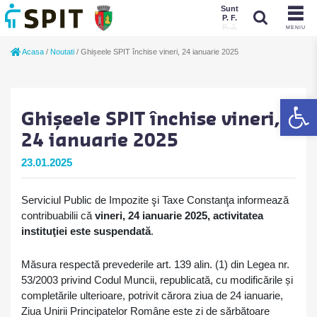
Sunt
P. F.
P. J.
MENIU
Sunt
Acasa
/
Noutati
/
Ghișeele SPIT închise vineri, 24 ianuarie 2025
P. J.
P. F.
De
Ghișeele SPIT închise vineri,
24 ianuarie 2025
23.01.2025
Serviciul Public de Impozite şi Taxe Constanţa informează
contribuabilii că
vineri, 24 ianuarie 2025, activitatea
instituţiei este suspendată
.
Măsura respectă prevederile art. 139 alin. (1) din Legea nr.
53/2003 privind Codul Muncii, republicată, cu modificările și
completările ulterioare, potrivit cărora ziua de 24 ianuarie,
Ziua Unirii Principatelor Române este zi de sărbătoare