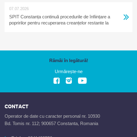
07.07.2026
SPIT Constanța continuă procedurile de înființare a
popririlor pentru recuperarea creanțelor restante la
bugetul local
Rămâi în legătură!
Urmărește-ne
CONTACT
Operator de date cu caracter personal nr. 10930
Bd. Tomis nr. 112; 900657 Constanta, Romania