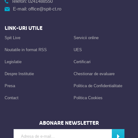
Telefon:
0241488550
E-mail:
office@spit-ct.ro
LINK-URI UTILE
Spit Live
Servicii online
Noutatile in format RSS
UES
Legislatie
Certificari
Despre Institutie
Chestionar de evaluare
Presa
Politica de Confidentialitate
Contact
Politica Cookies
ABONARE NEWSLETTER
Introdu adresa de e-mail
Abonează