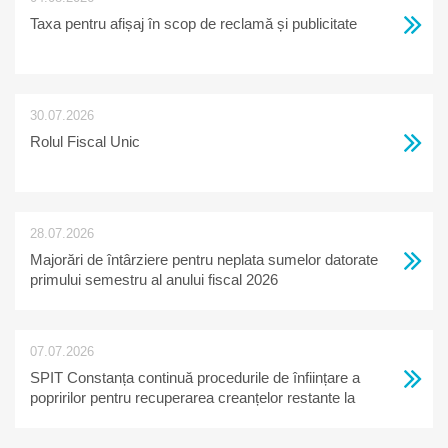
Taxa pentru afișaj în scop de reclamă și publicitate
30.07.2026
Rolul Fiscal Unic
28.07.2026
Majorări de întârziere pentru neplata sumelor datorate
primului semestru al anului fiscal 2026
07.07.2026
SPIT Constanța continuă procedurile de înființare a
popririlor pentru recuperarea creanțelor restante la
bugetul local