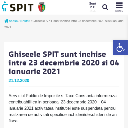
Sunt
P. F.
P. J.
MENIU
Sunt
Acasa
/
Noutati
/
Ghiseele SPIT sunt inchise intre 23 decembrie 2020 si 04 ianuarie
P. J.
P. F.
2021
De
Ghiseele SPIT sunt inchise
intre 23 decembrie 2020 si 04
ianuarie 2021
21.12.2020
Serviciul Public de Impozite si Taxe Constanta informeaza
contribuabilii ca in perioada 23 decembrie 2020 – 04
ianuarie 2021 activitatea institutiei este suspendata pentru
realizarea de activitati specifice inchiderii/deschiderii de an
fiscal.