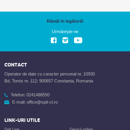
Rămâi în legătură!
Urmărește-ne
CONTACT
Operator de date cu caracter personal nr. 10930
Bd. Tomis nr. 112; 900657 Constanta, Romania
Telefon:
0241488550
E-mail:
office@spit-ct.ro
LINK-URI UTILE
Spit Live
Servicii online