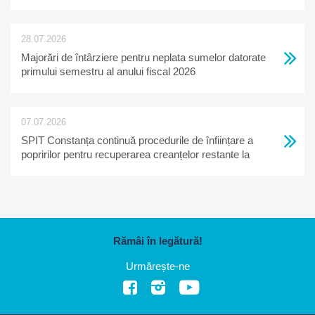
28.07.2026
Majorări de întârziere pentru neplata sumelor datorate
primului semestru al anului fiscal 2026
07.07.2026
SPIT Constanța continuă procedurile de înființare a
popririlor pentru recuperarea creanțelor restante la
bugetul local
Rămâi în legătură!
Urmărește-ne