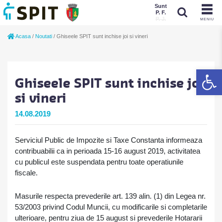
Sunt
P. F.
P. J.
MENIU
Sunt
Acasa
/
Noutati
/
Ghiseele SPIT sunt inchise joi si vineri
P. J.
P. F.
De
Ghiseele SPIT sunt inchise joi
si vineri
14.08.2019
Serviciul Public de Impozite si Taxe Constanta informeaza
contribuabilii ca in perioada 15-16 august 2019, activitatea
cu publicul este suspendata pentru toate operatiunile
fiscale.
Masurile respecta prevederile art. 139 alin. (1) din Legea nr.
53/2003 privind Codul Muncii, cu modificarile si completarile
ulterioare, pentru ziua de 15 august si prevederile Hotararii