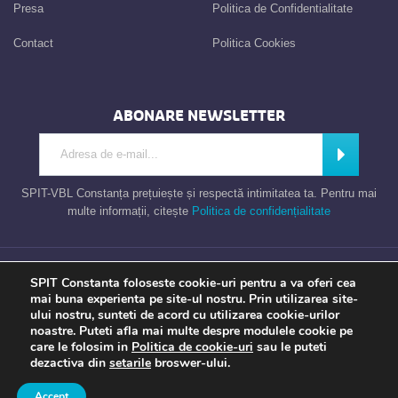
Presa
Politica de Confidentialitate
Contact
Politica Cookies
ABONARE NEWSLETTER
Introdu adresa de e-mail
Abonează
SPIT-VBL Constanța prețuiește și respectă intimitatea ta. Pentru mai
multe informații, citește
Politica de confidențialitate
Consiliul Local al Municipiului Constanta – Serviciul Public de Impozite si
SPIT Constanta foloseste cookie-uri pentru a va oferi cea
Taxe Constanta
mai buna experienta pe site-ul nostru. Prin utilizarea site-
ului nostru, sunteti de acord cu utilizarea cookie-urilor
noastre. Puteti afla mai multe despre modulele cookie pe
care le folosim in
Politica de cookie-uri
sau le puteti
Apel gratuit
Newsletter
Program
Opinia ta
dezactiva din
setarile
broswer-ului.
TU contezi
Accept