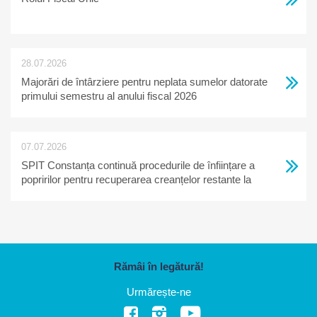
28.07.2026
Majorări de întârziere pentru neplata sumelor datorate
primului semestru al anului fiscal 2026
07.07.2026
SPIT Constanța continuă procedurile de înființare a
popririlor pentru recuperarea creanțelor restante la
bugetul local
Rămâi în legătură!
Urmărește-ne