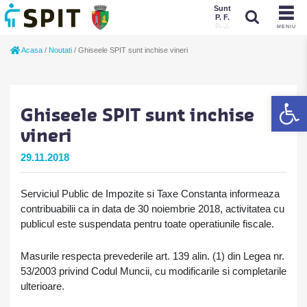
Sunt
P. F.
P. J.
MENIU
Sunt
Acasa
/
Noutati
/
Ghiseele SPIT sunt inchise vineri
P. J.
P. F.
De
Ghiseele SPIT sunt inchise
vineri
29.11.2018
Serviciul Public de Impozite si Taxe Constanta informeaza
contribuabilii ca in data de 30 noiembrie 2018, activitatea cu
publicul este suspendata pentru toate operatiunile fiscale.
Masurile respecta prevederile art. 139 alin. (1) din Legea nr.
53/2003 privind Codul Muncii, cu modificarile si completarile
ulterioare.