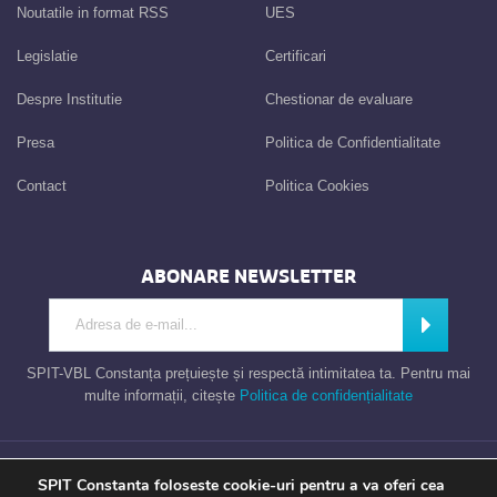
Noutatile in format RSS
UES
Legislatie
Certificari
Despre Institutie
Chestionar de evaluare
Presa
Politica de Confidentialitate
Contact
Politica Cookies
ABONARE NEWSLETTER
Introdu adresa de e-mail
Abonează
SPIT-VBL Constanța prețuiește și respectă intimitatea ta. Pentru mai
multe informații, citește
Politica de confidențialitate
Consiliul Local al Municipiului Constanta – Serviciul Public de Impozite si
SPIT Constanta foloseste cookie-uri pentru a va oferi cea
Taxe Constanta