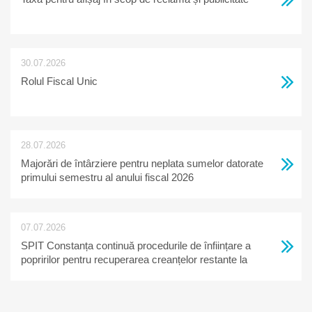
30.07.2026
Rolul Fiscal Unic
28.07.2026
Majorări de întârziere pentru neplata sumelor datorate
primului semestru al anului fiscal 2026
07.07.2026
SPIT Constanța continuă procedurile de înființare a
popririlor pentru recuperarea creanțelor restante la
bugetul local