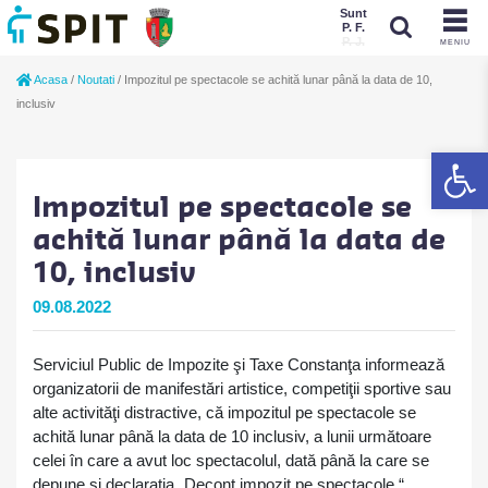
Sunt
P. F.
P. J.
MENIU
Sunt
Acasa
/
Noutati
/
Impozitul pe spectacole se achită lunar până la data de 10,
P. J.
P. F.
inclusiv
De
Impozitul pe spectacole se
achită lunar până la data de
10, inclusiv
09.08.2022
Serviciul Public de Impozite şi Taxe Constanţa informează
organizatorii de manifestări artistice, competiţii sportive sau
alte activităţi distractive, că impozitul pe spectacole se
achită lunar până la data de 10 inclusiv, a lunii următoare
celei în care a avut loc spectacolul, dată până la care se
depune şi declarația „Decont impozit pe spectacole “.