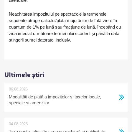
ulterioare.
Neachitarea impozitului pe spectacole la termenele
scadente atrage calculul/plata majorărilor de întârziere în
cuantum de 1% pe lună sau fracțiune de lună, începând cu
ziua imediat următoare termenului scadent și până la data
stingerii sumei datorate, inclusiv.
Ultimele știri
06.08.2026
Modalități de plată a impozitelor și taxelor locale,
speciale și amenzilor
04.08.2026
Taxa pentru afișaj în scop de reclamă și publicitate