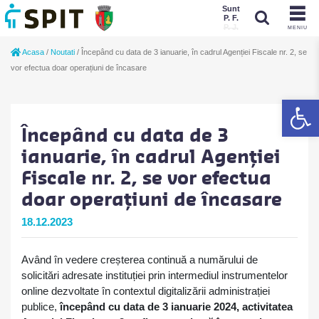
Sunt
P. F.
P. J.
MENIU
Sunt
Acasa
/
Noutati
/
Începând cu data de 3 ianuarie, în cadrul Agenției Fiscale nr. 2, se
P. J.
P. F.
vor efectua doar operațiuni de încasare
De
Începând cu data de 3
ianuarie, în cadrul Agenției
Fiscale nr. 2, se vor efectua
doar operațiuni de încasare
18.12.2023
Având în vedere creșterea continuă a numărului de
solicitări adresate instituției prin intermediul instrumentelor
online dezvoltate în contextul digitalizării administrației
publice,
începând cu data de 3 ianuarie 2024, activitatea