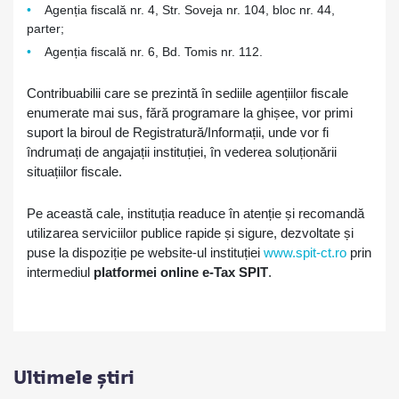
Agenția fiscală nr. 4, Str. Soveja nr. 104, bloc nr. 44,
parter;
Agenția fiscală nr. 6, Bd. Tomis nr. 112.
Contribuabilii care se prezintă în sediile agențiilor fiscale
enumerate mai sus, fără programare la ghișee, vor primi
suport la biroul de Registratură/Informații, unde vor fi
îndrumați de angajații instituției, în vederea soluționării
situațiilor fiscale.
Pe această cale, instituția readuce în atenție și recomandă
utilizarea serviciilor publice rapide și sigure, dezvoltate și
puse la dispoziție pe website-ul instituției
www.spit-ct.ro
prin
intermediul
platformei online e-Tax SPIT
.
Ultimele știri