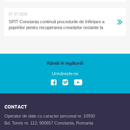
07.07.2026
SPIT Constanța continuă procedurile de înființare a
popririlor pentru recuperarea creanțelor restante la
bugetul local
Rămâi în legătură!
Urmărește-ne
CONTACT
Operator de date cu caracter personal nr. 10930
Bd. Tomis nr. 112; 900657 Constanta, Romania