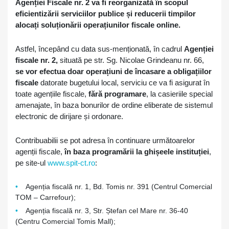
Agenției Fiscale nr. 2 va fi reorganizată în scopul
eficientizării serviciilor publice și reducerii timpilor
alocați soluționării operațiunilor fiscale online.
Astfel, începând cu data sus-menționată, în cadrul
Agenției
fiscale nr. 2,
situată pe str. Sg. Nicolae Grindeanu nr. 66,
se vor efectua doar operațiuni de încasare a obligațiilor
fiscale
datorate bugetului local, serviciu ce va fi asigurat în
toate agențiile fiscale,
fără programare
, la casieriile special
amenajate, în baza bonurilor de ordine eliberate de sistemul
electronic de dirijare și ordonare.
Contribuabilii se pot adresa în continuare următoarelor
agenții fiscale,
în baza programării la ghișeele instituției
,
pe site-ul
www.spit-ct.ro
:
Agenția fiscală nr. 1, Bd. Tomis nr. 391 (Centrul Comercial
TOM – Carrefour);
Agenția fiscală nr. 3, Str. Ștefan cel Mare nr. 36-40
(Centru Comercial Tomis Mall);