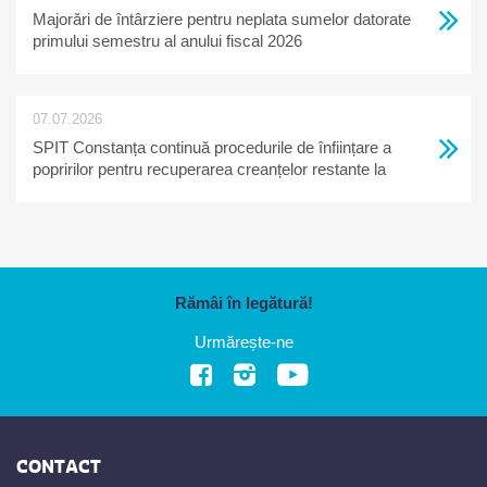
Majorări de întârziere pentru neplata sumelor datorate
primului semestru al anului fiscal 2026
07.07.2026
SPIT Constanța continuă procedurile de înființare a
popririlor pentru recuperarea creanțelor restante la
bugetul local
Rămâi în legătură!
Urmărește-ne
CONTACT