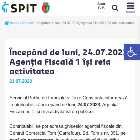
Sunt
P. F.
P. J.
MENIU
Sunt
Acasa
/
Noutati
/
Începând de luni, 24.07.2023, Agenția Fiscală 1 își reia activitatea
P. J.
P. F.
De
Începând de luni, 24.07.2023,
Agenția Fiscală 1 își reia
activitatea
21.07.2023
Serviciul Public de Impozite și Taxe Constanța informează
contribuabilii că începând de luni,
24.07.2023
, Agenția
Fiscală nr. 1 își reia activitatea cu publicul.
Contribuabili se pot adresa ghișeelor agenției fiscale din
Centrul Comercial Tom (Carrefour), Bd. Tomis nr. 391,
pe
bază de programare,
în vederea soluționării situațiilor