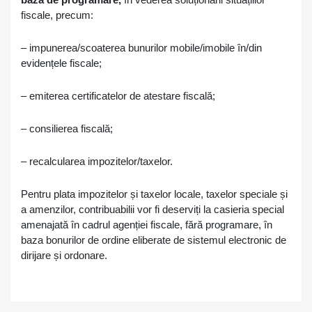
fiscale, precum:
– impunerea/scoaterea bunurilor mobile/imobile în/din
evidențele fiscale;
– emiterea certificatelor de atestare fiscală;
– consilierea fiscală;
– recalcularea impozitelor/taxelor.
Pentru plata impozitelor și taxelor locale, taxelor speciale și
a amenzilor, contribuabilii vor fi deserviți la casieria special
amenajată în cadrul agenției fiscale, fără programare, în
baza bonurilor de ordine eliberate de sistemul electronic de
dirijare și ordonare.