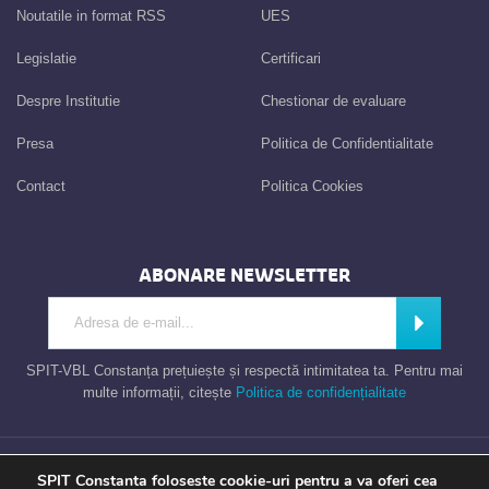
Noutatile in format RSS
UES
Legislatie
Certificari
Despre Institutie
Chestionar de evaluare
Presa
Politica de Confidentialitate
Contact
Politica Cookies
ABONARE NEWSLETTER
Introdu adresa de e-mail
Abonează
SPIT-VBL Constanța prețuiește și respectă intimitatea ta. Pentru mai
multe informații, citește
Politica de confidențialitate
Consiliul Local al Municipiului Constanta – Serviciul Public de Impozite si
SPIT Constanta foloseste cookie-uri pentru a va oferi cea