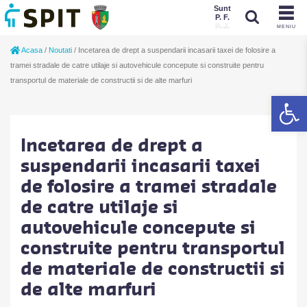
Sunt
P. F.
P. J.
MENIU
Sunt
Acasa
/
Noutati
/
Incetarea de drept a suspendarii incasarii taxei de folosire a
P. J.
P. F.
tramei stradale de catre utilaje si autovehicule concepute si construite pentru
transportul de materiale de constructii si de alte marfuri
De
Incetarea de drept a
suspendarii incasarii taxei
de folosire a tramei stradale
de catre utilaje si
autovehicule concepute si
construite pentru transportul
de materiale de constructii si
de alte marfuri