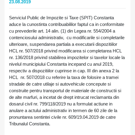
23.08.2019
Serviciul Public de Impozite si Taxe (SPIT) Constanta
aduce la cunostinta contribuabililor faptul ca in conformitate
cu prevederile art. 14 alin. (1) din Legea nr. 554/2004 a
contenciosului administrativ, cu modificarile si completarile
ulterioare, suspendarea partiala a executarii dispozitiilor
HCL nr. 507/2018 privind modificarea si completarea HCL
nr. 136/2018 privind stabilirea impozitelor si taxelor locale la
nivelul municipiului Constanta incepand cu anul 2019,
respectiv a dispozitiilor cuprinse in cap. III din anexa 2 la
HCL nr. 507/2018 cu referire la taxa de folosire a tramei
stradale de catre utilaje si autovehicule concepute si
construite pentru transportul de materiale de constructii si
de alte marfuri, a incetat de drept intrucat reclamanta din
dosarul civil nr. 799/118/2019 nu a formulat actiune in
anulare a actului administrativ in termen de 60 zile de la
pronuntarea sentintei civile nr. 609/19.04.2019 de catre
Tribunalul Constanta.