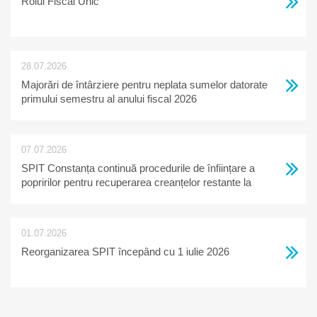
Rolul Fiscal Unic
28.07.2026
Majorări de întârziere pentru neplata sumelor datorate
primului semestru al anului fiscal 2026
07.07.2026
SPIT Constanța continuă procedurile de înființare a
popririlor pentru recuperarea creanțelor restante la
bugetul local
01.07.2026
Reorganizarea SPIT începând cu 1 iulie 2026