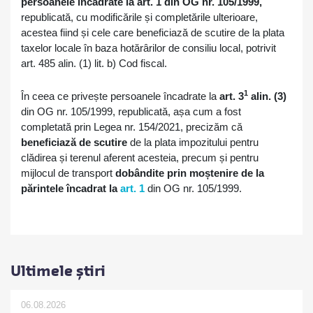
persoanele încadrate la art. 1 din OG nr. 105/1999,
republicată, cu modificările și completările ulterioare,
acestea fiind și cele care beneficiază de scutire de la plata
taxelor locale în baza hotărârilor de consiliu local, potrivit
art. 485 alin. (1) lit. b) Cod fiscal.
1
În ceea ce privește persoanele încadrate la
art. 3
alin. (3)
din OG nr. 105/1999, republicată, așa cum a fost
completată prin Legea nr. 154/2021, precizăm că
beneficiaz
ă
de scutire
de la plata impozitului pentru
clădirea și terenul aferent acesteia, precum și pentru
mijlocul de transport
dobândite prin moștenire de la
părintele încadrat la
art. 1
din OG nr. 105/1999.
Ultimele știri
06.08.2026