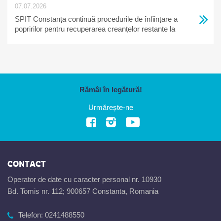
07.07.2026
SPIT Constanța continuă procedurile de înființare a
popririlor pentru recuperarea creanțelor restante la
bugetul local
Rămâi în legătură!
Urmărește-ne
CONTACT
Operator de date cu caracter personal nr. 10930
Bd. Tomis nr. 112; 900657 Constanta, Romania
Telefon:
0241488550