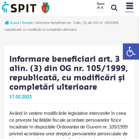
Sunt
P. F.
P. J.
MENIU
Sunt
Acasa
/
Noutati
/
Informare beneficiari art. 3 alin. (3) din OG nr. 105/1999,
P. J.
P. F.
republicată, cu modificări și completări ulterioare
De
Informare beneficiari art. 3
alin. (3) din OG nr. 105/1999,
republicată, cu modificări și
completări ulterioare
17.02.2023
Având în vedere modificările legislative intervenite în ceea
ce privește facilitățile fiscale acordate persoanelor fizice
încadrate în dispozițiile Ordonanței de Guvern nr. 105/1999
privind acordarea unor drepturi persoanelor persecutate de