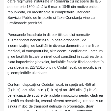
către regimurile instaurate în România cu începere de la 6
septembrie 1940 până la 6 martie 1945 din motive entice,
republicată, cu modificările și completările ulterioare,
Serviciul Public de Impozite și Taxe Constanța vine cu
următoarele precizări:
Persoanele încadrate în dispozițiile actului normativ
susmenționat beneficiază, în baza ordonanței, de
indemnizații și de facilități în diverse domenii cum ar fi cel
medical, al transporturilor, al telecomunicațiilor etc., precum
și de facilități fiscale la nivel local constând în scutirea de la
plata impozitelor și taxelor, facilitățile fiscale fiind acordate în
baza Legii nr. 227/2015 privind Codul fiscal, cu modificările
și completările ulterioare.
Conform dispozițiilor Codului fiscal, în speță art. 456 alin.
(1) lit. s), art. 464 alin. (1) lit. s) și art. 469 alin. (1) lit. c),
beneficiază de scutire de la plata impozitului pentru clădirea
folosită ca domiciliu, terenul aferent acesteia și respectiv un
singur mijloc de transport deținute în proprietate,
doar