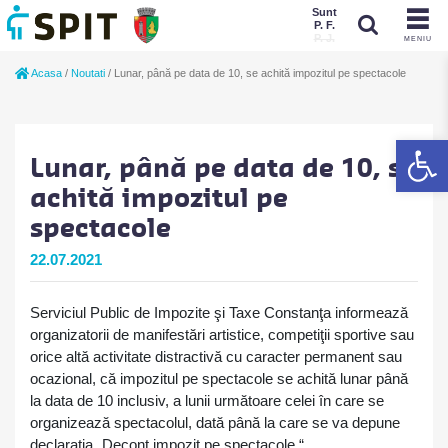
Sunt
P. F.
P. J.
MENIU
Sunt
Acasa
/
Noutati
/
Lunar, până pe data de 10, se achită impozitul pe spectacole
P. J.
P. F.
De
Lunar, până pe data de 10, se
achită impozitul pe
spectacole
22.07.2021
Serviciul Public de Impozite şi Taxe Constanţa informează
organizatorii de manifestări artistice, competiţii sportive sau
orice altă activitate distractivă cu caracter permanent sau
ocazional, că impozitul pe spectacole se achită lunar până
la data de 10 inclusiv, a lunii următoare celei în care se
organizează spectacolul, dată până la care se va depune
declarația „Decont impozit pe spectacole “.