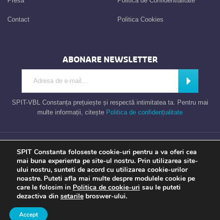
Presa
Politica de Confidentialitate
Contact
Politica Cookies
ABONARE NEWSLETTER
Introdu adresa de e-mail
Abonează
SPIT-VBL Constanța prețuiește și respectă intimitatea ta. Pentru mai
multe informații, citește
Politica de confidențialitate
Consiliul Local al Municipiului Constanta – Serviciul Public de Impozite si
SPIT Constanta foloseste cookie-uri pentru a va oferi cea
Taxe Constanta
mai buna experienta pe site-ul nostru. Prin utilizarea site-
ului nostru, sunteti de acord cu utilizarea cookie-urilor
noastre. Puteti afla mai multe despre modulele cookie pe
care le folosim in
Politica de cookie-uri
sau le puteti
Apel gratuit
Newsletter
Program
Opinia ta
dezactiva din
setarile
broswer-ului.
TU contezi
Accept
a piece of
evonomix's
DNA