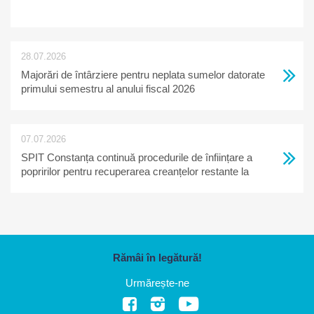
28.07.2026
Majorări de întârziere pentru neplata sumelor datorate
primului semestru al anului fiscal 2026
07.07.2026
SPIT Constanța continuă procedurile de înființare a
popririlor pentru recuperarea creanțelor restante la
bugetul local
Rămâi în legătură!
Urmărește-ne