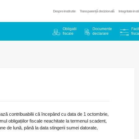
Despre institutie
Transparență decizională
Integritate inst
Obligatii
Documente
Facil
fiscale
declarare
fisca
ază contribuabilii că începând cu data de 1 octombrie,
ul obligațiilor fiscale neachitate la termenul scadent,
ne de lună, până la data stingerii sumei datorate,