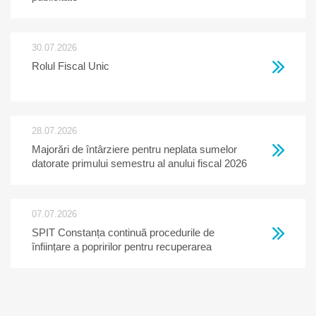
30.07.2026
Rolul Fiscal Unic
28.07.2026
Majorări de întârziere pentru neplata sumelor
datorate primului semestru al anului fiscal 2026
07.07.2026
SPIT Constanța continuă procedurile de
înființare a popririlor pentru recuperarea
creanțelor restante la bugetul local