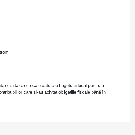
:
etrom
lor si taxelor locale datorate bugetului local pentru a
tribubililor care si-au achitat obligațiile fiscale până în