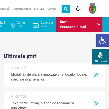
ituțională
De interes public
SPIT Live
Contact
Sunt
itati
Conturi
Calendar
le
IBAN
fiscal
Persoană Fizică
De
Sunt
Persoană Juridică
Ultimele știri
TU contezi
06.08.2026
Modalități de plată a impozitelor și taxelor locale,
Apel gratuit
Newsletter
Program
Opinia ta
speciale și amenzilor
04.08.2026
Taxa pentru afișaj în scop de reclamă și
publicitate