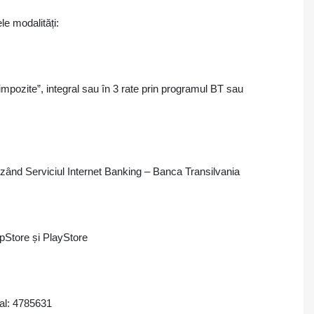
le modalități:
 impozite”, integral sau în 3 rate prin programul BT sau
tilizând Serviciul Internet Banking – Banca Transilvania
ppStore și PlayStore
cal: 4785631