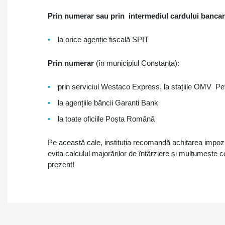
Prin numerar sau prin intermediul cardului bancar
la orice agenție fiscală SPIT
Prin numerar
(în municipiul Constanța):
prin serviciul Westaco Express, la stațiile OMV P
la agențiile băncii Garanti Bank
la toate oficiile Poșta Română
Pe această cale, instituția recomandă achitarea impozite
evita calculul majorărilor de întârziere și mulțumește con
prezent!