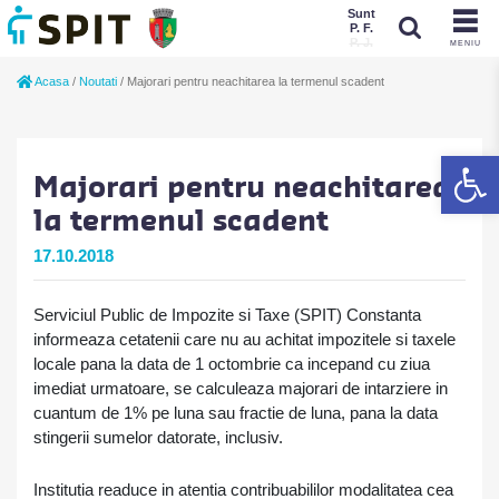
Sunt
P. F.
P. J.
MENIU
Sunt
Acasa
/
Noutati
/
Majorari pentru neachitarea la termenul scadent
P. J.
P. F.
De
Majorari pentru neachitarea
la termenul scadent
17.10.2018
Serviciul Public de Impozite si Taxe (SPIT) Constanta
informeaza cetatenii care nu au achitat impozitele si taxele
locale pana la data de 1 octombrie ca incepand cu ziua
imediat urmatoare, se calculeaza majorari de intarziere in
cuantum de 1% pe luna sau fractie de luna, pana la data
stingerii sumelor datorate, inclusiv.
Institutia readuce in atentia contribuabililor modalitatea cea