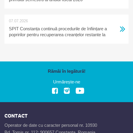
07.07.2026
SPIT Constanța continuă procedurile de înființare a
popririlor pentru recuperarea creanțelor restante la
bugetul local
Rămâi în legătură!
Urmărește-ne
CONTACT
Operator de date cu caracter personal nr. 10930
Bd. Tomis nr. 112; 900657 Constanta, Romania