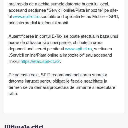
mai rapida de a achita sumele datorate bugetului local,
accesand sectiunea “Servicii online/Plata impozite” pe site-
ul
www.spit-ct.ro
sau utilizand aplicatia E-tax Mobile – SPIT,
prin intermediul telefonului mobil.
Autentificarea in contul E-Tax se poate efectua in baza unui
nume de utilizator si a unei parole, obtinute in urma
depunerii unei cereri pe site-ul
www.spit-ct.ro
, sectiunea
„Servicii online/Plata online a impozitelor“ sau accesand
link-ul
https://etax.spit-ct.ro/
.
Pe aceasta cale, SPIT recomanda achitarea sumelor
datorate intrucat pentru obligatiile fiscale neachitate la
termen se va demara procedura de urmarire si executare
silita.
Ultimele știri