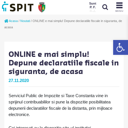
Sunt
P. F.
P. J.
MENIU
Sunt
Acasa
/
Noutati
/
ONLINE e mai simplu! Depune declaratiile fiscale in siguranta, de
P. J.
P. F.
acasa
De
ONLINE e mai simplu!
Depune declaratiile fiscale in
siguranta, de acasa
27.11.2020
Serviciul Public de Impozite si Taxe Constanta vine in
sprijinul contribuabililor si pune la dispozitie posibilitatea
depunerii declaratiilor fiscale de la distanta, prin mijloace
electronice.
Cei interesati au la dispozitie site-ul institutiei,