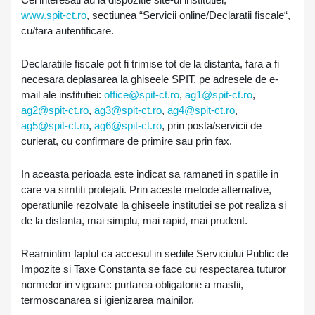
www.spit-ct.ro
, sectiunea “Servicii online/Declaratii fiscale“,
cu/fara autentificare.
Declaratiile fiscale pot fi trimise tot de la distanta, fara a fi
necesara deplasarea la ghiseele SPIT, pe adresele de e-
mail ale institutiei:
office@spit-ct.ro
,
ag1@spit-ct.ro
,
ag2@spit-ct.ro
,
ag3@spit-ct.ro
,
ag4@spit-ct.ro
,
ag5@spit-ct.ro
,
ag6@spit-ct.ro
, prin posta/servicii de
curierat, cu confirmare de primire sau prin fax.
In aceasta perioada este indicat sa ramaneti in spatiile in
care va simtiti protejati. Prin aceste metode alternative,
operatiunile rezolvate la ghiseele institutiei se pot realiza si
de la distanta, mai simplu, mai rapid, mai prudent.
Reamintim faptul ca accesul in sediile Serviciului Public de
Impozite si Taxe Constanta se face cu respectarea tuturor
normelor in vigoare: purtarea obligatorie a mastii,
termoscanarea si igienizarea mainilor.