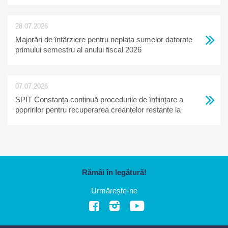
28.07.2026
Majorări de întârziere pentru neplata sumelor datorate
primului semestru al anului fiscal 2026
07.07.2026
SPIT Constanța continuă procedurile de înființare a
popririlor pentru recuperarea creanțelor restante la
bugetul local
Rămâi în legătură!
Urmărește-ne