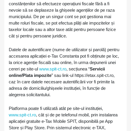
constănțenilor să efectueze operațiuni fiscale fără a fi
nevoie să se deplaseze la ghișeele agențiilor de pe raza
municipiului. De pe un singur cont se pot gestiona mai
multe roluri fiscale, se pot efectua plăți ale impozitelor și
taxelor locale sau a altor taxe atât pentru persoane fizice
cât și pentru persoane juridice.
Datele de autentificare (nume de utilizator și parolă) pentru
accesarea aplicației e-Tax Constanta pot fi obținute pe loc,
la orice agenție fiscală sau online, în urma depunerii unei
cereri pe site-ul
www.spit-ct.ro
, secțiunea “
Servicii
online/Plata impozite
” sau link-ul https꞉//etax.spit-ct.ro,
caz în care datele necesare autentificării vor fi primite la
adresa de domiciliu/ghișeele instituției, în funcție de
alegerea solicitantului.
Platforma poate fi utilizată atât pe site-ul instituției,
www.spit-ct.ro
, cât și de pe telefonul mobil, prin instalarea
aplicației gratuite e-Tax Mobile SPIT, disponibilă pe App
Store și Play Store. Prin sistemul electronic e-TAX,