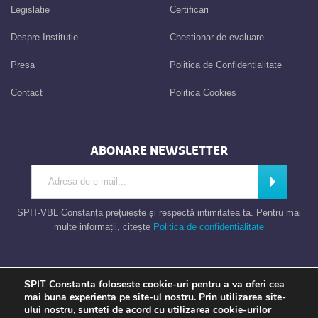
Legislatie
Certificari
Despre Institutie
Chestionar de evaluare
Presa
Politica de Confidentialitate
Contact
Politica Cookies
ABONARE NEWSLETTER
Introdu adresa de e-mail
Abonează
SPIT-VBL Constanța prețuiește și respectă intimitatea ta. Pentru mai
multe informații, citește
Politica de confidențialitate
Consiliul Local al Municipiului Constanta – Serviciul Public de Impozite si
SPIT Constanta foloseste cookie-uri pentru a va oferi cea
Taxe Constanta
mai buna experienta pe site-ul nostru. Prin utilizarea site-
ului nostru, sunteti de acord cu utilizarea cookie-urilor