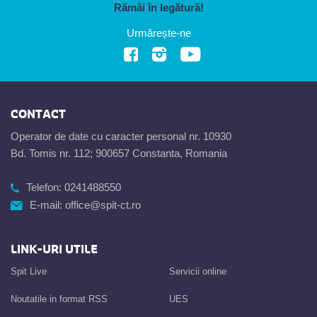
Rămâi în legătură!
Urmărește-ne
CONTACT
Operator de date cu caracter personal nr. 10930
Bd. Tomis nr. 112; 900657 Constanta, Romania
Telefon:
0241488550
E-mail:
office@spit-ct.ro
LINK-URI UTILE
Spit Live
Servicii online
Noutatile in format RSS
UES