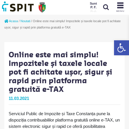
Sunt
P. F.
P. J.
MENIU
Sunt
Acasa
/
Noutati
/
Online este mai simplu! Impozitele și taxele locale pot fi achitate
P. J.
P. F.
ușor, sigur și rapid prin platforma gratuită e-TAX
De
Online este mai simplu!
Impozitele și taxele locale
pot fi achitate ușor, sigur și
rapid prin platforma
gratuită e-TAX
11.03.2021
Serviciul Public de Impozite și Taxe Constanța pune la
dispoziția contribuabililor platforma gratuită online e-TAX, un
sistem electronic sigur și rapid ce oferă posibilitatea