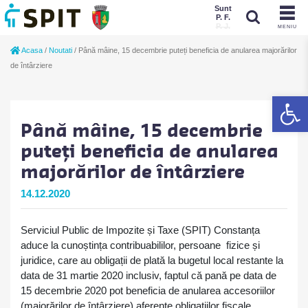
Sunt
P. F.
P. J.
MENIU
Sunt
Acasa
/
Noutati
/
Până mâine, 15 decembrie puteți beneficia de anularea majorărilor
P. J.
P. F.
de întârziere
De
Până mâine, 15 decembrie
puteți beneficia de anularea
majorărilor de întârziere
14.12.2020
Serviciul Public de Impozite și Taxe (SPIT) Constanța
aduce la cunoștința contribuabililor, persoane fizice și
juridice, care au obligații de plată la bugetul local restante la
data de 31 martie 2020 inclusiv, faptul că pană pe data de
15 decembrie 2020 pot beneficia de anularea accesoriilor
(majorărilor de întârziere) aferente obligațiilor fiscale