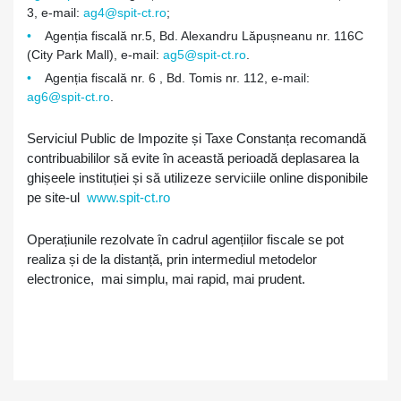
3, e-mail:
ag4@spit-ct.ro
;
Agenția fiscală nr.5, Bd. Alexandru Lăpușneanu nr. 116C
(City Park Mall), e-mail:
ag5@spit-ct.ro
.
Agenția fiscală nr. 6 , Bd. Tomis nr. 112, e-mail:
ag6@spit-ct.ro
.
Serviciul Public de Impozite și Taxe Constanța recomandă
contribuabililor să evite în această perioadă deplasarea la
ghișeele instituției și să utilizeze serviciile online disponibile
pe site-ul
www.spit-ct.ro
Operațiunile rezolvate în cadrul agențiilor fiscale se pot
realiza și de la distanță, prin intermediul metodelor
electronice, mai simplu, mai rapid, mai prudent.