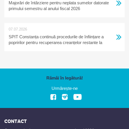
Majorări de întârziere pentru neplata sumelor datorate
primului semestru al anului fiscal 2026
07.07.2026
SPIT Constanța continuă procedurile de înființare a
popririlor pentru recuperarea creanțelor restante la
bugetul local
Rămâi în legătură!
Urmărește-ne
CONTACT