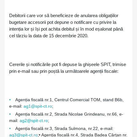
Debitorii care vor să beneficieze de anularea obligațiilor
bugetare accesorii pot depune o notificare cu privire la
intenția lor și își pot achita debitul și în mod eșalonat până
cel târziu la data de 15 decembrie 2020.
Cererile și notificările pot fi depuse la ghișeele SPIT, trimise
prin e-mail sau prin poștă la următoarele agenții fiscale:
Agenția fiscală nr.1, Centrul Comercial TOM, stand B6b,
e-mail:
ag1@spit-ct.ro
;
Agenția fiscală nr.2, Strada Nicolae Grindeanu, nr.66, e-
mail:
ag2@spit-ct.ro
;
Agenția fiscală nr.3, Strada Sulmona, nr.22, e-mail:
ag3@spit-ct.ro
;• Agenția fiscală nr.4, Strada Badea Cârțan nr.