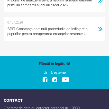
Majorări de întârziere pentru neplata sumelor datorate
primului semestru al anului fiscal 2026
07.07.2026
SPIT Constanța continuă procedurile de înființare a
popririlor pentru recuperarea creanțelor restante la
bugetul local
Rămâi în legătură!
Urmărește-ne
CONTACT
Operator de date cu caracter personal nr. 10930