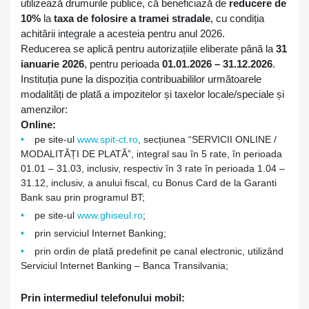
utilizează drumurile publice, că beneficiază de
reducere de
10%
la
taxa de folosire a tramei stradale
, cu condiția
achitării integrale a acesteia pentru anul 2026.
Reducerea se aplică pentru autorizațiile eliberate până la
31
ianuarie 2026
, pentru perioada
01.01.2026 – 31.12.2026
.
Instituția pune la dispoziția contribuabililor următoarele
modalități de plată a impozitelor și taxelor locale/speciale și
amenzilor:
Online:
pe site-ul
www.spit-ct.ro
, secțiunea “SERVICII ONLINE /
MODALITĂȚI DE PLATĂ”, integral sau în 5 rate, în perioada
01.01 – 31.03, inclusiv, respectiv în 3 rate în perioada 1.04 –
31.12, inclusiv, a anului fiscal, cu Bonus Card de la Garanti
Bank sau prin programul BT;
pe site-ul
www.ghiseul.ro
;
prin serviciul Internet Banking;
prin ordin de plată predefinit pe canal electronic, utilizând
Serviciul Internet Banking – Banca Transilvania;
Prin intermediul telefonului mobil: