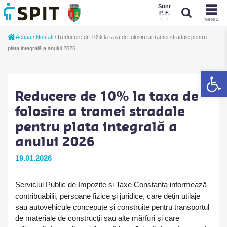
Sunt
P. F.
P. J.
MENIU
Sunt
Acasa
/
Noutati
/
Reducere de 10% la taxa de folosire a tramei stradale pentru
P. J.
P. F.
plata integrală a anului 2026
De
Reducere de 10% la taxa de
folosire a tramei stradale
pentru plata integrală a
anului 2026
19.01.2026
S
erviciul Public de Impozite și Taxe Constanța informează
contribuabilii, persoane fizice și juridice, care dețin utilaje
sau autovehicule concepute și construite pentru transportul
de materiale de construcții sau alte mărfuri și care