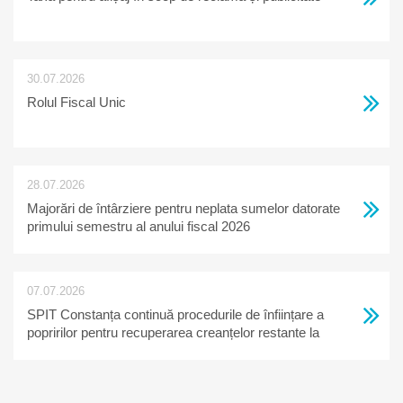
30.07.2026
Rolul Fiscal Unic
28.07.2026
Majorări de întârziere pentru neplata sumelor datorate
primului semestru al anului fiscal 2026
07.07.2026
SPIT Constanța continuă procedurile de înființare a
popririlor pentru recuperarea creanțelor restante la
bugetul local