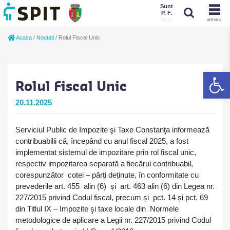
Sunt
P. F.
P. J.
MENIU
Sunt
Acasa
/
Noutati
/
Rolul Fiscal Unic
P. J.
P. F.
De
Rolul Fiscal Unic
20.11.2025
Serviciul Public de Impozite şi Taxe Constanţa informează
contribuabilii că, începând cu anul fiscal 2025, a fost
implementat sistemul de impozitare prin rol fiscal unic,
respectiv impozitarea separată a fiecărui contribuabil,
corespunzător cotei – părți deținute, în conformitate cu
prevederile art. 455 alin (6) și art. 463 alin (6) din Legea nr.
227/2015 privind Codul fiscal, precum și pct. 14 și pct. 69
din Titlul IX – Impozite şi taxe locale din Normele
metodologice de aplicare a Legii nr. 227/2015 privind Codul