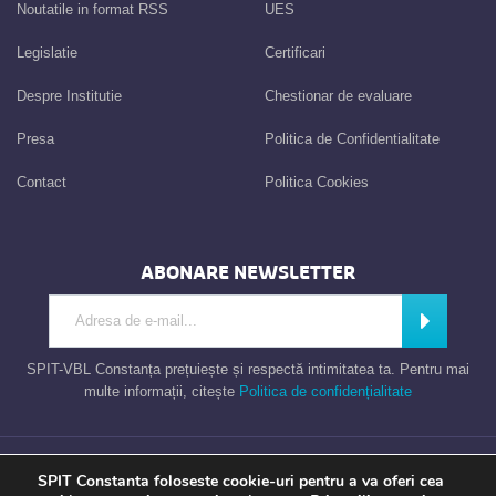
Noutatile in format RSS
UES
Legislatie
Certificari
Despre Institutie
Chestionar de evaluare
Presa
Politica de Confidentialitate
Contact
Politica Cookies
ABONARE NEWSLETTER
Introdu adresa de e-mail
Abonează
SPIT-VBL Constanța prețuiește și respectă intimitatea ta. Pentru mai
multe informații, citește
Politica de confidențialitate
Consiliul Local al Municipiului Constanta – Serviciul Public de Impozite si
SPIT Constanta foloseste cookie-uri pentru a va oferi cea
Taxe Constanta