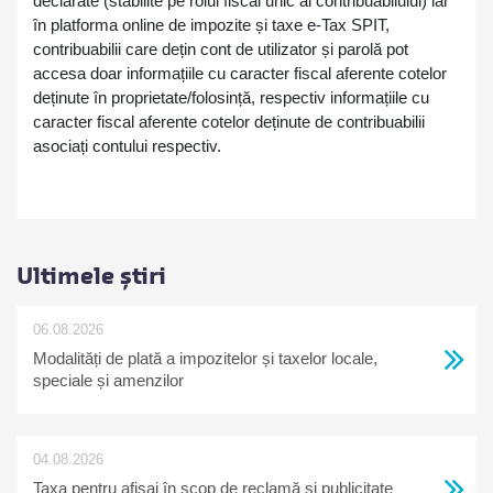
declarate (stabilite pe rolul fiscal unic al contribuabilului) iar
în platforma online de impozite și taxe e-Tax SPIT,
contribuabilii care dețin cont de utilizator și parolă pot
accesa doar informațiile cu caracter fiscal aferente cotelor
deținute în proprietate/folosință, respectiv informațiile cu
caracter fiscal aferente cotelor deținute de contribuabilii
asociați contului respectiv.
Ultimele știri
06.08.2026
Modalități de plată a impozitelor și taxelor locale,
speciale și amenzilor
04.08.2026
Taxa pentru afișaj în scop de reclamă și publicitate