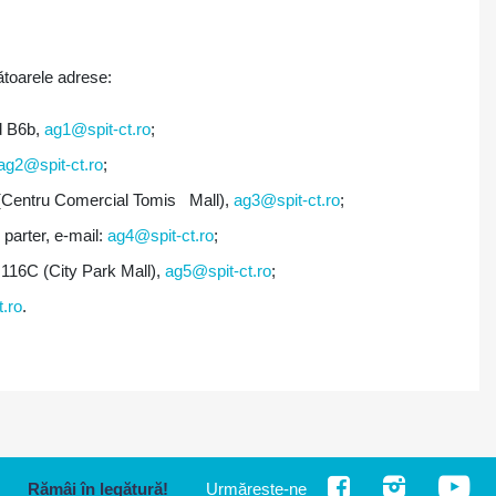
mătoarele adrese:
nd B6b,
ag1@spit-ct.ro
;
ag2@spit-ct.ro
;
40 (Centru Comercial Tomis Mall),
ag3@spit-ct.ro
;
, parter, e-mail:
ag4@spit-ct.ro
;
 116C (City Park Mall),
ag5@spit-ct.ro
;
.ro
.
Rămâi în legătură!
Urmărește-ne