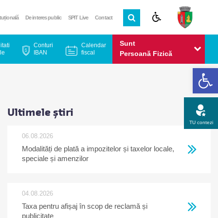
ituțională
De interes public
SPIT Live
Contact
Sunt
itati
Conturi
Calendar
le
IBAN
fiscal
Persoană Fizică
De
Sunt
Persoană Juridică
Ultimele știri
TU contezi
06.08.2026
Modalități de plată a impozitelor și taxelor locale,
Apel gratuit
Newsletter
Program
Opinia ta
speciale și amenzilor
04.08.2026
Taxa pentru afișaj în scop de reclamă și
publicitate