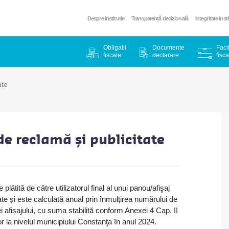
Despre institutie
Transparență decizională
Integritate inst
Obligatii
Documente
Facil
fiscale
declarare
fisca
ate
de reclamă și publicitate
plătită de către utilizatorul final al unui panou/afişaj
tate și este calculată anual prin înmulțirea numărului de
ei afișajului, cu suma stabilită conform Anexei 4 Cap. II
r la nivelul municipiului Constanţa în anul 2024.