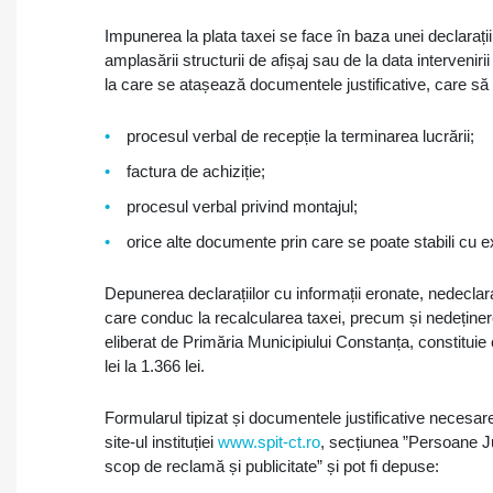
Impunerea la plata taxei se face în baza unei declarați
amplasării structurii de afișaj sau de la data intervenir
la care se atașează documentele justificative, care să 
procesul verbal de recepție la terminarea lucrării;
factura de achiziție;
procesul verbal privind montajul;
orice alte documente prin care se poate stabili cu e
Depunerea declarațiilor cu informații eronate, nedeclara
care conduc la recalcularea taxei, precum și nedeținerea
eliberat de Primăria Municipiului Constanța, constitui
lei la 1.366 lei.
Formularul tipizat și documentele justificative necesar
site-ul instituției
www.spit-ct.ro
, secțiunea ”Persoane J
scop de reclamă și publicitate” și pot fi depuse: