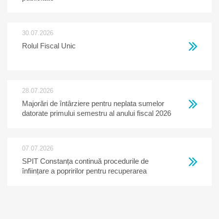
30.07.2026
Rolul Fiscal Unic
28.07.2026
Majorări de întârziere pentru neplata sumelor
datorate primului semestru al anului fiscal 2026
07.07.2026
SPIT Constanța continuă procedurile de
înființare a popririlor pentru recuperarea
creanțelor restante la bugetul local