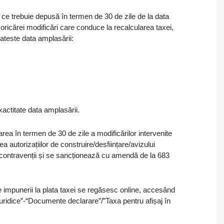
i ce trebuie depusă în termen de 30 de zile de la data
ii oricărei modificări care conduce la recalcularea taxei,
ateste data amplasării:
xactitate data amplasării.
rea în termen de 30 de zile a modificărilor intervenite
 autorizațiilor de construire/desființare/avizului
e contravenții și se sancționează cu amendă de la 683
e impunerii la plata taxei se regăsesc online, accesând
uridice”-“Documente declarare”/”Taxa pentru afișaj în