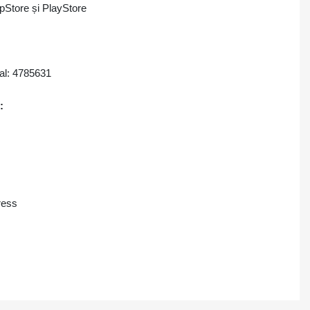
ppStore și PlayStore
cal: 4785631
:
ress