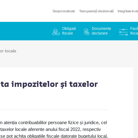
Despre institutie
Transparență decizională
Integritate inst
Obligatii
Documente
Facil
fiscale
declarare
fisca
or locale
a impozitelor și taxelor
atenția contribuabililor persoane fizice și juridice, cel
taxelor locale aferente anului fiscal 2022, respectiv
 pot achita obligațiile fiscale datorate bugetului local,