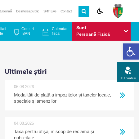
ituțională
De interes public
SPIT Live
Contact
Sunt
itati
Conturi
Calendar
le
IBAN
fiscal
Persoană Fizică
De
Sunt
Persoană Juridică
Ultimele știri
TU contezi
06.08.2026
Modalități de plată a impozitelor și taxelor locale,
Apel gratuit
Newsletter
Program
Opinia ta
speciale și amenzilor
04.08.2026
Taxa pentru afișaj în scop de reclamă și
publicitate