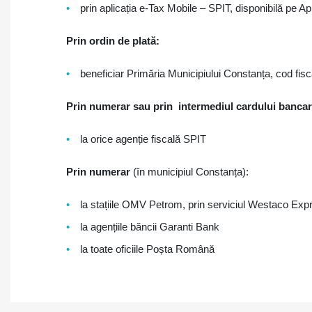
prin aplicația e-Tax Mobile – SPIT, disponibilă pe A
Prin ordin de plată:
beneficiar Primăria Municipiului Constanța, cod fis
Prin numerar sau prin intermediul cardului bancar
la orice agenție fiscală SPIT
Prin numerar
(în municipiul Constanța):
la stațiile OMV Petrom, prin serviciul Westaco Exp
la agențiile băncii Garanti Bank
la toate oficiile Poșta Română