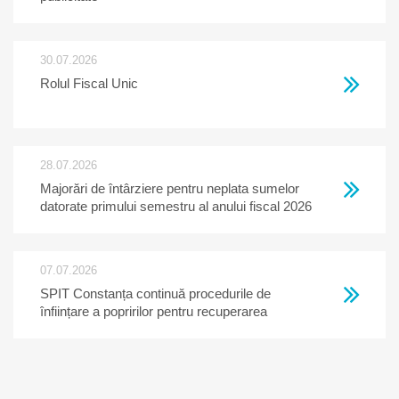
30.07.2026
Rolul Fiscal Unic
28.07.2026
Majorări de întârziere pentru neplata sumelor
datorate primului semestru al anului fiscal 2026
07.07.2026
SPIT Constanța continuă procedurile de
înființare a popririlor pentru recuperarea
creanțelor restante la bugetul local