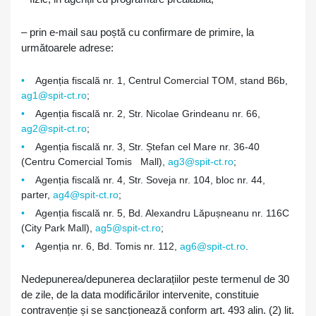
– prin e-mail sau poștă cu confirmare de primire, la
următoarele adrese:
Agenția fiscală nr. 1, Centrul Comercial TOM, stand B6b,
ag1@spit-ct.ro
;
Agenția fiscală nr. 2, Str. Nicolae Grindeanu nr. 66,
ag2@spit-ct.ro
;
Agenția fiscală nr. 3, Str. Ștefan cel Mare nr. 36-40
(Centru Comercial Tomis Mall),
ag3@spit-ct.ro
;
Agenția fiscală nr. 4, Str. Soveja nr. 104, bloc nr. 44,
parter,
ag4@spit-ct.ro
;
Agenția fiscală nr. 5, Bd. Alexandru Lăpușneanu nr. 116C
(City Park Mall),
ag5@spit-ct.ro
;
Agenția nr. 6, Bd. Tomis nr. 112,
ag6@spit-ct.ro
.
Nedepunerea/depunerea declarațiilor peste termenul de 30
de zile, de la data modificărilor intervenite, constituie
contravenție și se sancționează conform art. 493 alin. (2) lit.