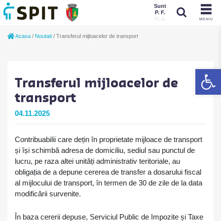
Sunt
P. F.
P. J.
MENIU
Sunt
Acasa
/
Noutati
/
Transferul mijloacelor de transport
P. J.
P. F.
De
Transferul mijloacelor de
transport
04.11.2025
Contribuabilii care dețin în proprietate mijloace de transport
și își schimbă adresa de domiciliu, sediul sau punctul de
lucru, pe raza altei unități administrativ teritoriale, au
obligația de a depune cererea de transfer a dosarului fiscal
al mijlocului de transport, în termen de 30 de zile de la data
modificării survenite.
În baza cererii depuse, Serviciul Public de Impozite și Taxe