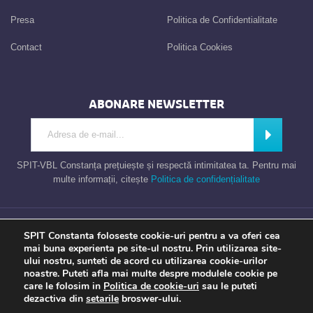
Presa
Politica de Confidentialitate
Contact
Politica Cookies
ABONARE NEWSLETTER
Introdu adresa de e-mail
Abonează
SPIT-VBL Constanța prețuiește și respectă intimitatea ta. Pentru mai
multe informații, citește
Politica de confidențialitate
Consiliul Local al Municipiului Constanta – Serviciul Public de Impozite si
SPIT Constanta foloseste cookie-uri pentru a va oferi cea
Taxe Constanta
mai buna experienta pe site-ul nostru. Prin utilizarea site-
ului nostru, sunteti de acord cu utilizarea cookie-urilor
noastre. Puteti afla mai multe despre modulele cookie pe
care le folosim in
Politica de cookie-uri
sau le puteti
Apel gratuit
Newsletter
Program
Opinia ta
dezactiva din
setarile
broswer-ului.
TU contezi