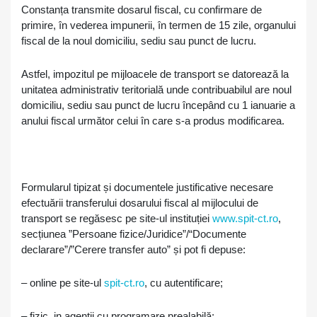
Constanța transmite dosarul fiscal, cu confirmare de
primire, în vederea impunerii, în termen de 15 zile, organului
fiscal de la noul domiciliu, sediu sau punct de lucru.
Astfel, impozitul pe mijloacele de transport se datorează la
unitatea administrativ teritorială unde contribuabilul are noul
domiciliu, sediu sau punct de lucru începând cu 1 ianuarie a
anului fiscal următor celui în care s-a produs modificarea.
Formularul tipizat și documentele justificative necesare
efectuării transferului dosarului fiscal al mijlocului de
transport se regăsesc pe site-ul instituției
www.spit-ct.ro
,
secțiunea ”Persoane fizice/Juridice”/“Documente
declarare”/”Cerere transfer auto” și pot fi depuse:
– online pe site-ul
spit-ct.ro
, cu autentificare;
– fizic, in agenții cu programare prealabilă;