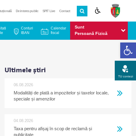
ituțională
De interes public
SPIT Live
Contact
Sunt
itati
Conturi
Calendar
le
IBAN
fiscal
Persoană Fizică
De
Sunt
Persoană Juridică
Ultimele știri
TU contezi
06.08.2026
Modalități de plată a impozitelor și taxelor locale,
Apel gratuit
Newsletter
Program
Opinia ta
speciale și amenzilor
04.08.2026
Taxa pentru afișaj în scop de reclamă și
publicitate