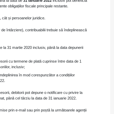
nă la data de
31 ianuarie 2022
inclusiv pot beneficia
nte obligațiilor fiscale principale restante.
, cât și persoanelor juridice.
 de întârziere), contribuabilii trebuie să îndeplinească
nte la 31 martie 2020 inclusiv, până la data depunerii
cesorii cu termene de plată cuprinse între data de 1
riilor, inclusiv;
ndeplinirea în mod corespunzător a condițiilor
022.
sorii, debitorii pot depune o notificare cu privire la
nat, până cel târziu la data de 31 ianuarie 2022.
rimise prin e-mail sau prin poștă la următoarele agenții