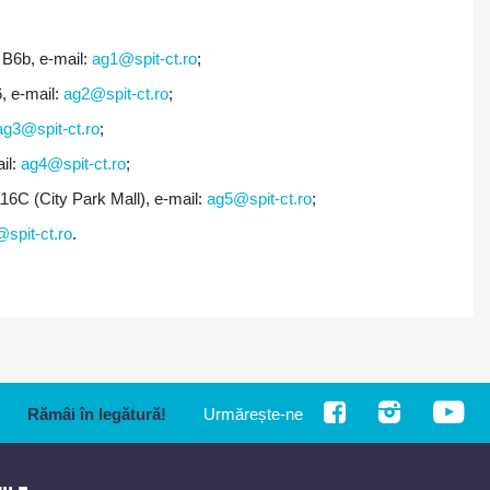
 B6b, e-mail:
ag1@spit-ct.ro
;
6, e-mail:
ag2@spit-ct.ro
;
ag3@spit-ct.ro
;
il:
ag4@spit-ct.ro
;
16C (City Park Mall), e-mail:
ag5@spit-ct.ro
;
spit-ct.ro
.
Rămâi în legătură!
Urmărește-ne