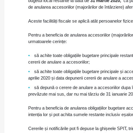
bugetul local restante la data de
31 martie 2020,
că pâ
de anularea accesoriilor (majorărilor de întârziere) afere
Aceste facilități fiscale se aplică atât persoanelor fizice
Pentru a beneficia de anularea accesoriilor (majorărilor
urmatoarele cerințe:
să achite toate obligațiile bugetare principale resta
cererii de anulare a accesoriilor;
să achite toate obligațiile bugetare principale și ac
aprilie 2020 și data depunerii cererii de anulare a acceso
să depună o cerere de anulare a accesoriilor dupa î
prevăzute mai sus, dar nu mai târziu de 31 ianuarie 2
Pentru a beneficia de anularea obligațiilor bugetare acce
intenția lor și pot achita sumele restante inclusiv eșalo
Cererile și notificările pot fi depuse la ghișeele SPIT, t