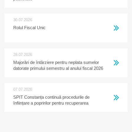
30.07.2026
Rolul Fiscal Unic
28.07.2026
Majorări de întârziere pentru neplata sumelor
datorate primului semestru al anului fiscal 2026
07.07.2026
SPIT Constanța continuă procedurile de
înființare a popririlor pentru recuperarea
creanțelor restante la bugetul local