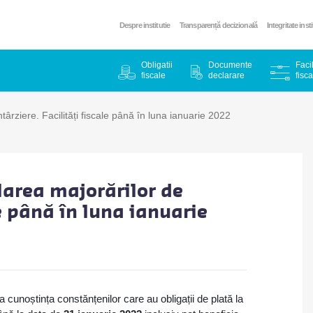
Despre institutie
Transparență decizională
Integritate inst
Obligatii
Documente
Facil
fiscale
declarare
fisca
ârziere. Facilități fiscale până în luna ianuarie 2022
area majorărilor de
le până în luna ianuarie
 cunoștința constănțenilor care au obligații de plată la