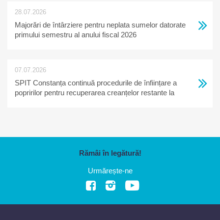
28.07.2026
Majorări de întârziere pentru neplata sumelor datorate
primului semestru al anului fiscal 2026
07.07.2026
SPIT Constanța continuă procedurile de înființare a
popririlor pentru recuperarea creanțelor restante la
bugetul local
Rămâi în legătură!
Urmărește-ne