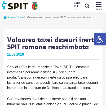
Sunt
P. F.
P. J.
MENIU
Sunt
Acasa
/
Noutati
/
Valoarea taxei deseuri inerte SPIT ramane neschimbata
P. J.
P. F.
De
Valoarea taxei deseuri inerte
SPIT ramane neschimbata
11.09.2018
Serviciul Public de Impozite si Taxe (SPIT) Constanta
informeaza persoanele fizice si juridice, care
produc/transporta deseuri inerte cu ocazia efectuarii
lucrarilor de construire/desfiintare ca valoarea taxei deseuri
inerte este in cuantum de 3 lei/tona sau fractie de tona.
Contravaloarea taxei deseuri inerte poate fi achitata
numerar sau POS atat la ghiseele SPIT, cat si la punctul de