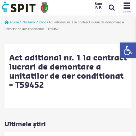
Sunt
P. F.
P. J.
MENIU
Sunt
Acasa
/
Cheltuieli Publice
/
Act aditional nr. 1 la contract lucrari de demontare a
P. J.
P. F.
unitatilor de aer conditionat – T59452
De
Act aditional nr. 1 la contract
lucrari de demontare a
unitatilor de aer conditionat
– T59452
Ultimele știri