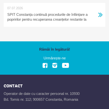
07.07.2026
SPIT Constanța continuă procedurile de înființare a
popririlor pentru recuperarea creanțelor restante la
bugetul local
Rămâi în legătură!
Urmărește-ne
CONTACT
Operator de date cu caracter personal nr. 10930
Bd. Tomis nr. 112; 900657 Constanta, Romania