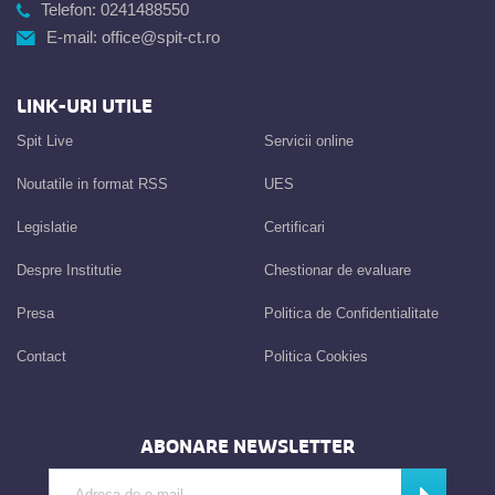
Telefon:
0241488550
E-mail:
office@spit-ct.ro
LINK-URI UTILE
Spit Live
Servicii online
Noutatile in format RSS
UES
Legislatie
Certificari
Despre Institutie
Chestionar de evaluare
Presa
Politica de Confidentialitate
Contact
Politica Cookies
ABONARE NEWSLETTER
Introdu adresa de e-mail
Abonează