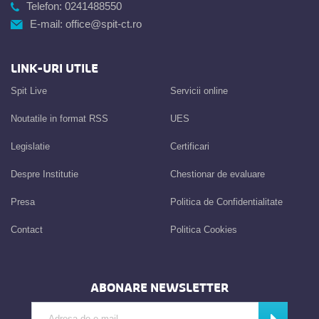
Telefon:
0241488550
E-mail:
office@spit-ct.ro
LINK-URI UTILE
Spit Live
Servicii online
Noutatile in format RSS
UES
Legislatie
Certificari
Despre Institutie
Chestionar de evaluare
Presa
Politica de Confidentialitate
Contact
Politica Cookies
ABONARE NEWSLETTER
Introdu adresa de e-mail
Abonează