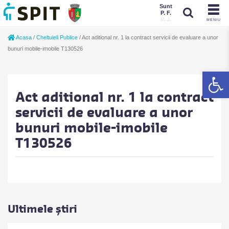
Sunt
P. F.
P. J.
MENIU
Sunt
Acasa
/
Cheltuieli Publice
/
Act aditional nr. 1 la contract servicii de evaluare a unor
P. J.
P. F.
bunuri mobile-imobile T130526
De
Act aditional nr. 1 la contract
servicii de evaluare a unor
bunuri mobile-imobile
T130526
Ultimele știri