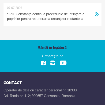
07.07.2026
SPIT Constanța continuă procedurile de înființare a
popririlor pentru recuperarea creanțelor restante la
bugetul local
Rămâi în legătură!
Urmărește-ne
CONTACT
Operator de date cu caracter personal nr. 10930
Bd. Tomis nr. 112; 900657 Constanta, Romania