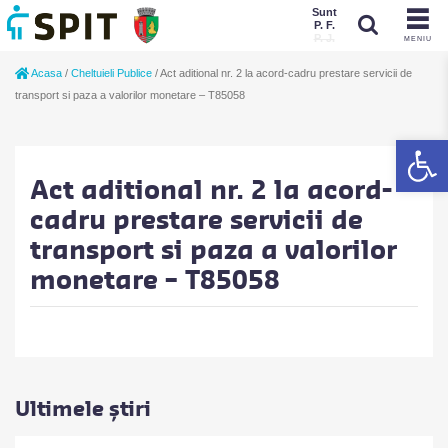
Sunt
P. F.
P. J.
MENIU
Sunt
Acasa
/
Cheltuieli Publice
/
Act aditional nr. 2 la acord-cadru prestare servicii de
P. J.
P. F.
transport si paza a valorilor monetare – T85058
De
Act aditional nr. 2 la acord-
cadru prestare servicii de
transport si paza a valorilor
monetare – T85058
Ultimele știri