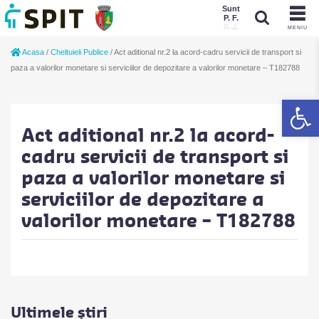
Sunt
P. F.
P. J.
MENIU
Sunt
Acasa
/
Cheltuieli Publice
/
Act aditional nr.2 la acord-cadru servicii de transport si
P. J.
P. F.
paza a valorilor monetare si serviciilor de depozitare a valorilor monetare – T182788
De
Act aditional nr.2 la acord-
cadru servicii de transport si
paza a valorilor monetare si
serviciilor de depozitare a
valorilor monetare – T182788
Ultimele știri