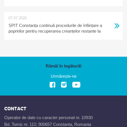
07.07.2026
SPIT Constanța continuă procedurile de înființare a
popririlor pentru recuperarea creanțelor restante la
bugetul local
Rămâi în legătură!
Urmărește-ne
CONTACT
Operator de date cu caracter personal nr. 10930
Bd. Tomis nr. 112; 900657 Constanta, Romania