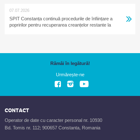
07.07.2026
SPIT Constanța continuă procedurile de înființare a
popririlor pentru recuperarea creanțelor restante la
bugetul local
Rămâi în legătură!
Urmărește-ne
CONTACT
Operator de date cu caracter personal nr. 10930
Bd. Tomis nr. 112; 900657 Constanta, Romania