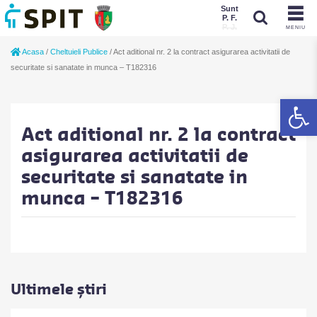
Sunt
P. F.
P. J.
MENIU
Sunt
Acasa
/
Cheltuieli Publice
/
Act aditional nr. 2 la contract asigurarea activitatii de
P. J.
P. F.
securitate si sanatate in munca – T182316
De
Act aditional nr. 2 la contract
asigurarea activitatii de
securitate si sanatate in
munca – T182316
Ultimele știri