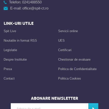
Telefon:
0241488550
E-mail:
office@spit-ct.ro
LINK-URI UTILE
Spit Live
Servicii online
Noutatile in format RSS
UES
Legislatie
Certificari
Despre Institutie
Chestionar de evaluare
Presa
Politica de Confidentialitate
Contact
Politica Cookies
ABONARE NEWSLETTER
Introdu adresa de e-mail
Abonează